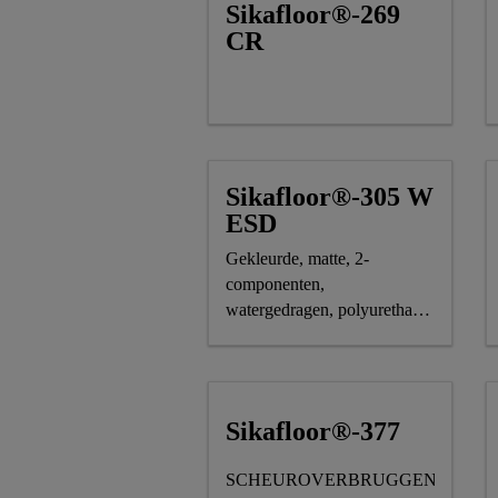
Sikafloor®-269
CR
Sikafloor®-305 W
ESD
Gekleurde, matte, 2-
componenten,
watergedragen, polyurethaan
ESD-rolcoating
Sikafloor®-377
SCHEUROVERBRUGGENDE,