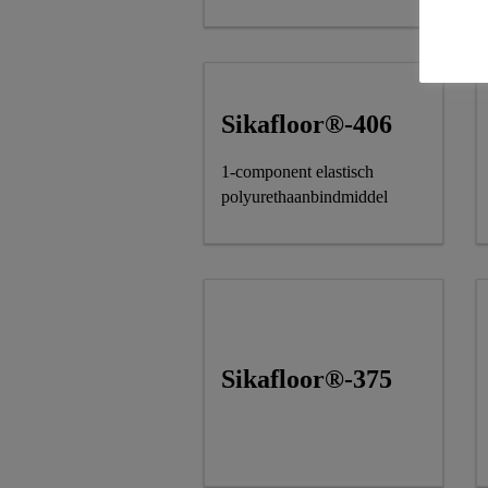
Sikafloor®-406
1‑component elastisch
polyurethaanbindmiddel
Sikafloor®-375