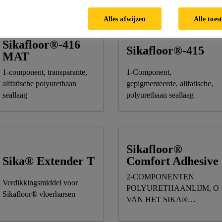
membraansystemen
Alles afwijzen
Alle toes
Sikafloor®-416
Sikafloor®-415
MAT
1-component, transparante,
1-Component,
alifatische polyurethaan
gepigmenteerde, alifatische,
seallaag
polyurethaan seallaag
Sikafloor®
Sika® Extender T
Comfort Adhesive
2-COMPONENTEN
Verdikkingsmiddel voor
POLYURETHAANLIJM, O
Sikafloor® vloerharsen
VAN HET SIKA®
COMFORTFLOOR®