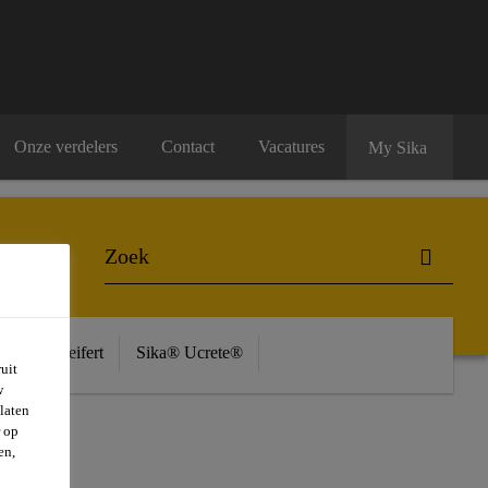
Onze verdelers
Contact
Vacatures
My Sika
ière
Seifert
Sika® Ucrete®
uit
w
laten
r op
en,