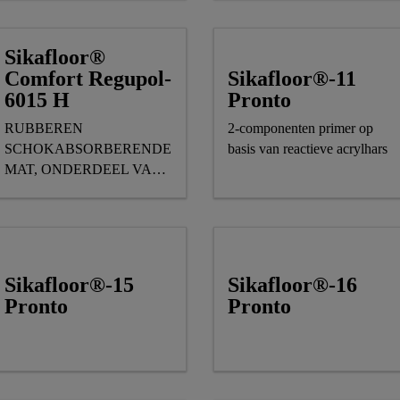
ASSORTIMENT
Sikafloor®
Sikafloor®-11
Comfort Regupol-
Pronto
6015 H
2-componenten primer op
RUBBEREN
basis van reactieve acrylhars
SCHOKABSORBERENDE
MAT, ONDERDEEL VAN
DE SIKA®
COMFORTFLOOR®
RANGE
Sikafloor®-15
Sikafloor®-16
Pronto
Pronto