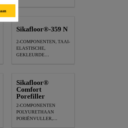
taan
Sikafloor®-359 N
2-COMPONENTEN, TAAI-
ELASTISCHE,
GEKLEURDE
POLYURETHAANTOPLAAG
Sikafloor®
Comfort
Porefiller
2-COMPONENTEN
NDERDEEL
POLYURETHAAN
PORIËNVULLER,
ONDERDEEL VAN HET