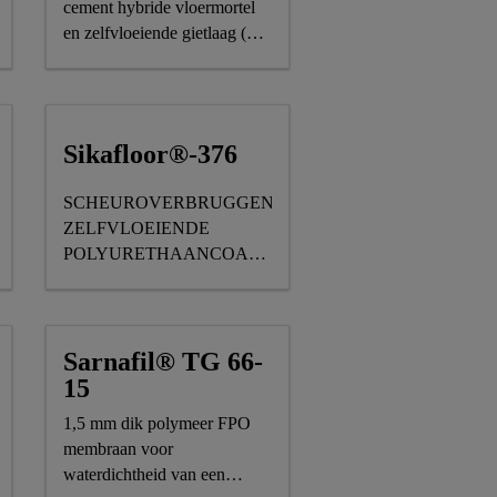
cement hybride vloermortel
en zelfvloeiende gietlaag (1,5
- 3,0 mm)
Sikafloor®-376
SCHEUROVERBRUGGENDE,
ZELFVLOEIENDE
POLYURETHAANCOATING
VOOR VLOEREN
Sarnafil® TG 66-
15
1,5 mm dik polymeer FPO
membraan voor
G
waterdichtheid van een