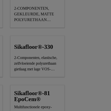
2-COMPONENTEN,
GEKLEURDE, MATTE
POLYURETHAAN
URETHAAN
SEALLAAG,
ONDERDEEL VAN DE
SIKA COMFORTFLOOR®
VLOERSYSTEMEN
Sikafloor®-330
OR®
2-Componenten, elastische,
zelfvloeiende polyurethaan
gietlaag met lage VOS-
emissie, onderdeel van het
Sika® Comfortfloor
productgamma
Sikafloor®-81
EpoCem®
Multifunctionele epoxy-