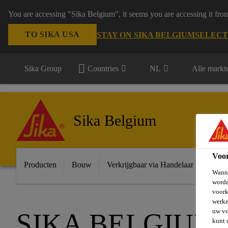
You are accessing "Sika Belgium", it seems you are accessing it fro
TO SIKA USA
STAY ON SIKA BELGIUM
SELECT
Sika Group
Countries
NL
Alle markt
Sika Belgium
Voo
Producten
Bouw
Verkrijgbaar via Handelaar
Indust
Wanne
worde
voork
werke
uw vo
SIKA BELGIUM
kunt 