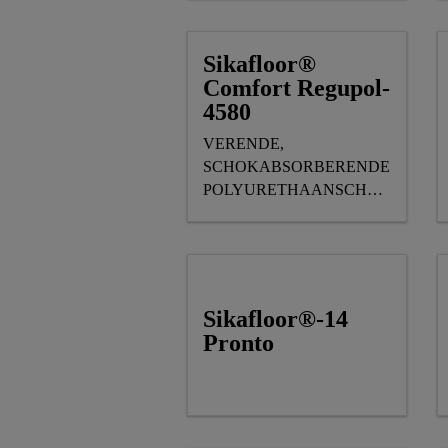
Sikafloor®
Comfort Regupol-
4580
VERENDE,
SCHOKABSORBERENDE
POLYURETHAANSCHUIMMAT,
ONDERDEEL VAN
HET SIKA®
COMFORTFLOOR®
ASSORTIMENT
Sikafloor®-14
Pronto