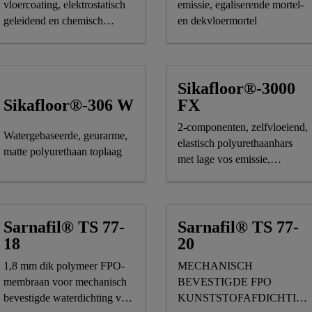
vloercoating, elektrostatisch
emissie, egaliserende mortel-
geleidend en chemisch
en dekvloermortel
bestand
Sikafloor®-3000
Sikafloor®-306 W
FX
2-componenten, zelfvloeiend,
Watergebaseerde, geurarme,
elastisch polyurethaanhars
matte polyurethaan toplaag
met lage vos emissie,
onderdeel van het Sika
Comfortfloor® Marble
FX systeem
Sarnafil® TS 77-
Sarnafil® TS 77-
18
20
1,8 mm dik polymeer FPO-
MECHANISCH
membraan voor mechanisch
BEVESTIGDE FPO
bevestigde waterdichting van
KUNSTSTOFAFDICHTIN