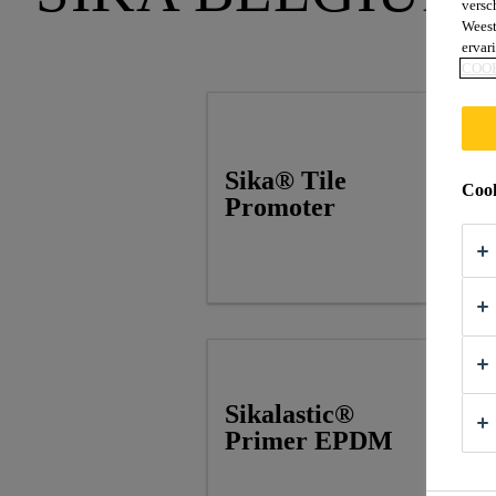
versc
Weest
ervar
COO
Sika® Tile
Cook
Promoter
Sikalastic®
Primer EPDM