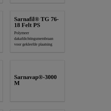
geballast dak.
Sarnafil® TG 76-
18 Felt PS
Polymeer
dakafdichtingsmembraan
voor gekleefde plaatsing
Sarnavap®-3000
M