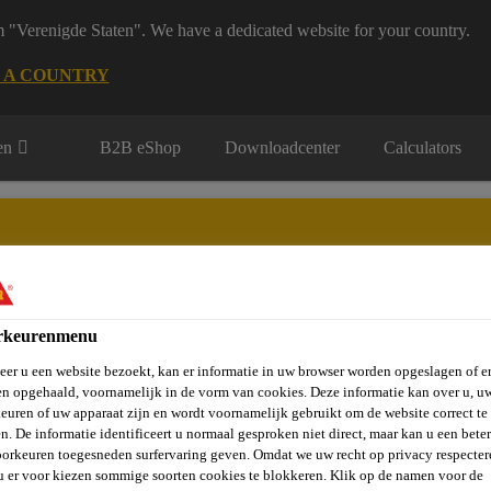
m "Verenigde Staten". We have a dedicated website for your country.
 A COUNTRY
en
B2B eShop
Downloadcenter
Calculators
rkeurenmenu
rie
Over Ons
Sika at Work
Knowledge Center
Carr
er u een website bezoekt, kan er informatie in uw browser worden opgeslagen of er
n opgehaald, voornamelijk in de vorm van cookies. Deze informatie kan over u, u
euren of uw apparaat zijn en wordt voornamelijk gebruikt om de website correct te 
n. De informatie identificeert u normaal gesproken niet direct, maar kan u een bete
orkeuren toegesneden surfervaring geven. Omdat we uw recht op privacy respecter
u er voor kiezen sommige soorten cookies te blokkeren. Klik op de namen voor de