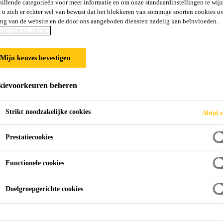
hillende categorieën voor meer informatie en om onze standaardinstellingen te wijz
 u zich er echter wel van bewust dat het blokkeren van sommige soorten cookies u
ing van de website en de door ons aangeboden diensten nadelig kan beïnvloeden.
KIEVERKLARING
Sika®
Mijn keuzes bevestigen
Reactivation
Sika® Concrete
Primer
ievoorkeuren beheren
Primer
1-Component primer voor de
reactivatie van bestaande
Strikt noodzakelijke cookies
Altijd a
Sikaroof® MTC en
Sikalastic®
Prestatiecookies
waterdichtingssystemen
Functionele cookies
Sika® Reemat
Sikafloor®-405
Premium
Doelgroepgerichte cookies
Glasvezelversterkingsmat
1- component zeer elastische
voor Sika® vloeibaar
polyurethaancoating
aangebrachte