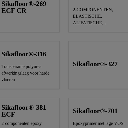
Sikafloor®-269
ECF CR
2-COMPONENTEN,
ELASTISCHE,
ALIFATISCHE,
ZELFVLOEIENDE POLY
GIETVLOER MET
LAGE VOS EMISSIE, EN
ONDERDEEL VAN
Sikafloor®-316
HET SIKA COMFORTFLO
GAMMA
Sikafloor®-327
Transparante polyurea
afwerkingslaag voor harde
vloeren
Sikafloor®-381
Sikafloor®-701
ECF
2-componenten epoxy
Epoxyprimer met lage VOS-