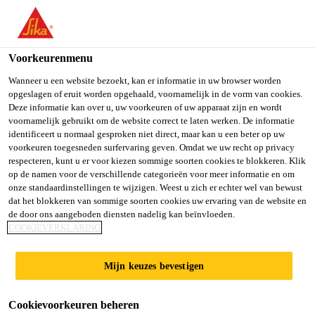
You are accessing "Sika Belgium", it seems you are accessing it
from "Verenigde Staten". We have a dedicated website for your
country.
Voorkeurenmenu
TO SIKA
STAY ON SIKA
SELECT A
Wanneer u een website bezoekt, kan er informatie in uw browser worden
opgeslagen of eruit worden opgehaald, voornamelijk in de vorm van cookies.
USA
BELGIUM
COUNTRY
Deze informatie kan over u, uw voorkeuren of uw apparaat zijn en wordt
voornamelijk gebruikt om de website correct te laten werken. De informatie
identificeert u normaal gesproken niet direct, maar kan u een beter op uw
Sika Belgium
voorkeuren toegesneden surfervaring geven. Omdat we uw recht op privacy
respecteren, kunt u er voor kiezen sommige soorten cookies te blokkeren. Klik
op de namen voor de verschillende categorieën voor meer informatie en om
onze standaardinstellingen te wijzigen. Weest u zich er echter wel van bewust
dat het blokkeren van sommige soorten cookies uw ervaring van de website en
de door ons aangeboden diensten nadelig kan beïnvloeden.
TEGEL­
COOKIEVERKLARING
VERLIJMING
Mijn keuzes bevestigen
Cookievoorkeuren beheren