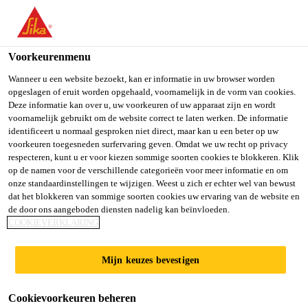
You are accessing "Sika Belgium", it seems you are accessing it
from "Verenigde Staten". We have a dedicated website for your
country.
Voorkeurenmenu
TO SIKA
STAY ON SIKA
SELECT A
Wanneer u een website bezoekt, kan er informatie in uw browser worden
opgeslagen of eruit worden opgehaald, voornamelijk in de vorm van cookies.
USA
BELGIUM
COUNTRY
Deze informatie kan over u, uw voorkeuren of uw apparaat zijn en wordt
voornamelijk gebruikt om de website correct te laten werken. De informatie
identificeert u normaal gesproken niet direct, maar kan u een beter op uw
Sika Belgium
voorkeuren toegesneden surfervaring geven. Omdat we uw recht op privacy
respecteren, kunt u er voor kiezen sommige soorten cookies te blokkeren. Klik
op de namen voor de verschillende categorieën voor meer informatie en om
onze standaardinstellingen te wijzigen. Weest u zich er echter wel van bewust
dat het blokkeren van sommige soorten cookies uw ervaring van de website en
de door ons aangeboden diensten nadelig kan beïnvloeden.
VERLIJMING
COOKIEVERKLARING
VAN NIEUW
Mijn keuzes bevestigen
BETON OP OUD
Cookievoorkeuren beheren