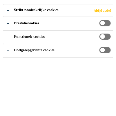
BETON
Strikt noodzakelijke cookies
Altijd actief
Prestatiecookies
Functionele cookies
Producten
...
Verlijming van Nieuw Beton op Oud Bet
Doelgroepgerichte cookies
Hechtmiddelen voor een optimale
hechting van nieuw op oud beton.