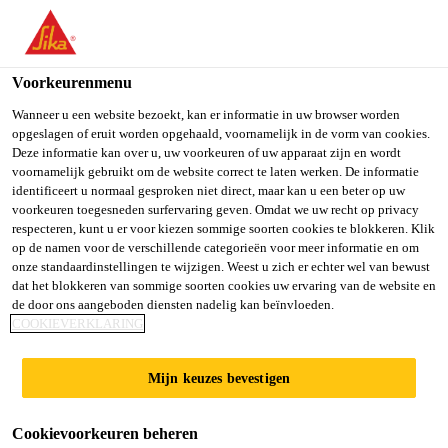
You are accessing "Sika Belgium", it seems you are accessing it
from "Verenigde Staten". We have a dedicated website for your
country.
Voorkeurenmenu
TO SIKA
STAY ON SIKA
SELECT A
Wanneer u een website bezoekt, kan er informatie in uw browser worden
opgeslagen of eruit worden opgehaald, voornamelijk in de vorm van cookies.
USA
BELGIUM
COUNTRY
Deze informatie kan over u, uw voorkeuren of uw apparaat zijn en wordt
voornamelijk gebruikt om de website correct te laten werken. De informatie
identificeert u normaal gesproken niet direct, maar kan u een beter op uw
Sika Belgium
voorkeuren toegesneden surfervaring geven. Omdat we uw recht op privacy
respecteren, kunt u er voor kiezen sommige soorten cookies te blokkeren. Klik
op de namen voor de verschillende categorieën voor meer informatie en om
onze standaardinstellingen te wijzigen. Weest u zich er echter wel van bewust
dat het blokkeren van sommige soorten cookies uw ervaring van de website en
de door ons aangeboden diensten nadelig kan beïnvloeden.
SIKAPLAN®
COOKIEVERKLARING
SGK
Mijn keuzes bevestigen
Cookievoorkeuren beheren