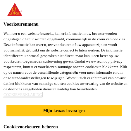
You are accessing "Sika Belgium", it seems you are accessing it
from "Verenigde Staten". We have a dedicated website for your
country.
Voorkeurenmenu
TO SIKA
STAY ON SIKA
SELECT A
Wanneer u een website bezoekt, kan er informatie in uw browser worden
opgeslagen of eruit worden opgehaald, voornamelijk in de vorm van cookies.
USA
BELGIUM
COUNTRY
Deze informatie kan over u, uw voorkeuren of uw apparaat zijn en wordt
voornamelijk gebruikt om de website correct te laten werken. De informatie
identificeert u normaal gesproken niet direct, maar kan u een beter op uw
Sika Belgium
voorkeuren toegesneden surfervaring geven. Omdat we uw recht op privacy
respecteren, kunt u er voor kiezen sommige soorten cookies te blokkeren. Klik
op de namen voor de verschillende categorieën voor meer informatie en om
onze standaardinstellingen te wijzigen. Weest u zich er echter wel van bewust
dat het blokkeren van sommige soorten cookies uw ervaring van de website en
de door ons aangeboden diensten nadelig kan beïnvloeden.
CEMENTGE­
COOKIEVERKLARING
BONDEN
Mijn keuzes bevestigen
VASTZETTING
Cookievoorkeuren beheren