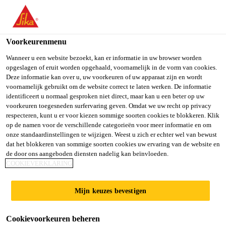
You are accessing "Sika Belgium", it seems you are accessing it
from "Verenigde Staten". We have a dedicated website for your
country.
Voorkeurenmenu
TO SIKA
STAY ON SIKA
SELECT A
Wanneer u een website bezoekt, kan er informatie in uw browser worden
opgeslagen of eruit worden opgehaald, voornamelijk in de vorm van cookies.
USA
BELGIUM
COUNTRY
Deze informatie kan over u, uw voorkeuren of uw apparaat zijn en wordt
voornamelijk gebruikt om de website correct te laten werken. De informatie
identificeert u normaal gesproken niet direct, maar kan u een beter op uw
Sika Belgium
voorkeuren toegesneden surfervaring geven. Omdat we uw recht op privacy
respecteren, kunt u er voor kiezen sommige soorten cookies te blokkeren. Klik
op de namen voor de verschillende categorieën voor meer informatie en om
onze standaardinstellingen te wijzigen. Weest u zich er echter wel van bewust
dat het blokkeren van sommige soorten cookies uw ervaring van de website en
de door ons aangeboden diensten nadelig kan beïnvloeden.
TEGELVLOER
COOKIEVERKLARING
Mijn keuzes bevestigen
Cookievoorkeuren beheren