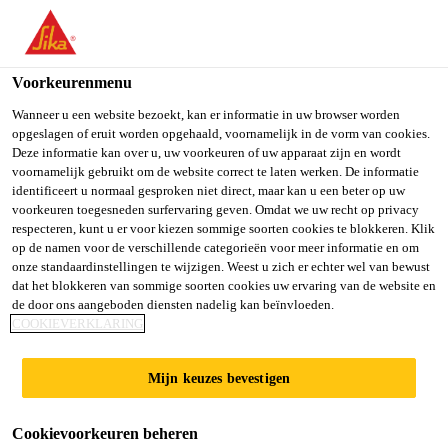
You are accessing "Sika Belgium", it seems you are accessing it
from "Verenigde Staten". We have a dedicated website for your
country.
Voorkeurenmenu
TO SIKA
STAY ON SIKA
SELECT A
Wanneer u een website bezoekt, kan er informatie in uw browser worden
opgeslagen of eruit worden opgehaald, voornamelijk in de vorm van cookies.
USA
BELGIUM
COUNTRY
Deze informatie kan over u, uw voorkeuren of uw apparaat zijn en wordt
voornamelijk gebruikt om de website correct te laten werken. De informatie
identificeert u normaal gesproken niet direct, maar kan u een beter op uw
Sika Belgium
voorkeuren toegesneden surfervaring geven. Omdat we uw recht op privacy
respecteren, kunt u er voor kiezen sommige soorten cookies te blokkeren. Klik
op de namen voor de verschillende categorieën voor meer informatie en om
onze standaardinstellingen te wijzigen. Weest u zich er echter wel van bewust
dat het blokkeren van sommige soorten cookies uw ervaring van de website en
de door ons aangeboden diensten nadelig kan beïnvloeden.
SIKA®
COOKIEVERKLARING
VISCOCRETE®
Mijn keuzes bevestigen
Cookievoorkeuren beheren