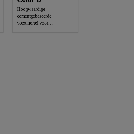
Hoogwaardige
cementgebaseerde
voegmortel voor
bestratingselementen,
Verkrijgbaar in donkere
kleuren.