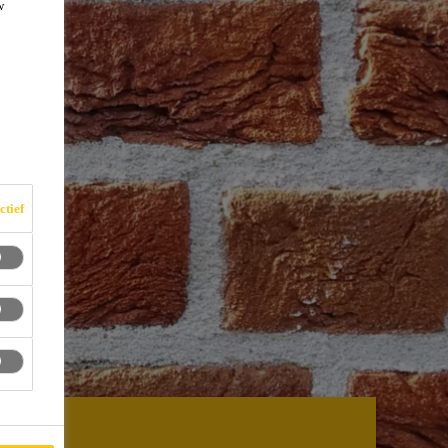
w
ctief