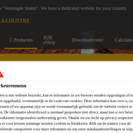
m "Verenigde Staten". We have a dedicated website for your country.
 A COUNTRY
B2B
Producten
Downloadcenter
Calculato
eShop
rkeurenmenu
vels, Wanden &
Verlijmen en
St
er u een website bezoekt, kan er informatie in uw browser worden opgeslagen of er
Vloeren
Beton
Balkons
Afdichten
Ve
n opgehaald, voornamelijk in de vorm van cookies. Deze informatie kan over u, u
euren of uw apparaat zijn en wordt voornamelijk gebruikt om de website correct te 
n. De informatie identificeert u normaal gesproken niet direct, maar kan u een bete
orkeuren toegesneden surfervaring geven. Omdat we uw recht op privacy respecter
u er voor kiezen sommige soorten cookies te blokkeren. Klik op de namen voor de
hillende categorieën voor meer informatie en om onze standaardinstellingen te wijz