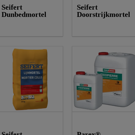
Seifert
Seifert
Dunbedmortel
Doorstrijkmortel
Seifert
Parex®