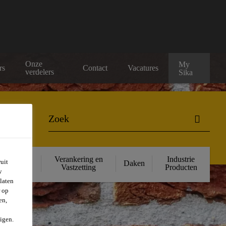
Onze
My
rs
Contact
Vacatures
verdelers
Sika
ructurele
Verankering en
Industrie
uit
Daken
rsterking
Vastzetting
Producten
w
laten
r op
en,
igen.