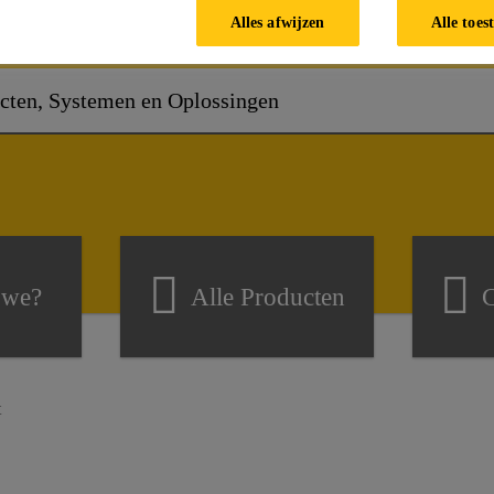
Seifert - Site Nazareth
Alles afwijzen
Alle toes
 we?
Alle Producten
C
t