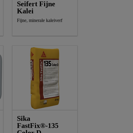
Seifert Fijne
Kalei
Fijne, minerale kaleiverf
Sika
FastFix®-135
Color D