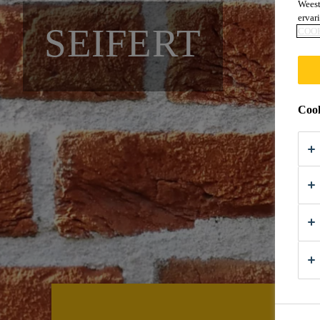
Weest
ervar
SEIFERT
COO
Cook