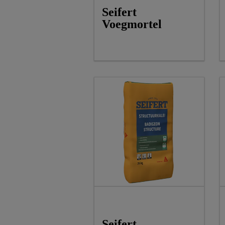
Seifert
Voegmortel
Seifert