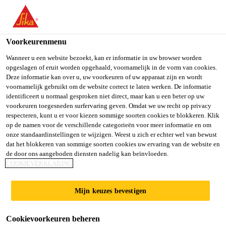
You are accessing "Sika Belgium", it seems you are accessing it
from "Verenigde Staten". We have a dedicated website for your
country.
Voorkeurenmenu
TO SIKA
STAY ON SIKA
SELECT A
Wanneer u een website bezoekt, kan er informatie in uw browser worden
opgeslagen of eruit worden opgehaald, voornamelijk in de vorm van cookies.
USA
BELGIUM
COUNTRY
Deze informatie kan over u, uw voorkeuren of uw apparaat zijn en wordt
voornamelijk gebruikt om de website correct te laten werken. De informatie
identificeert u normaal gesproken niet direct, maar kan u een beter op uw
Sika Belgium
voorkeuren toegesneden surfervaring geven. Omdat we uw recht op privacy
respecteren, kunt u er voor kiezen sommige soorten cookies te blokkeren. Klik
op de namen voor de verschillende categorieën voor meer informatie en om
onze standaardinstellingen te wijzigen. Weest u zich er echter wel van bewust
dat het blokkeren van sommige soorten cookies uw ervaring van de website en
de door ons aangeboden diensten nadelig kan beïnvloeden.
IMPREG­NEREN |
COOKIEVERKLARING
HYDROFO­
Mijn keuzes bevestigen
BEREN
Cookievoorkeuren beheren