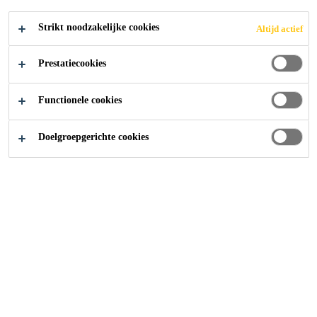
Strikt noodzakelijke cookies
Altijd actief
Prestatiecookies
Producten
Waterdichting
Impregneren | Hydrofoberen
Functionele cookies
Doelgroepgerichte cookies
Het gebruik van een hydrofobe of
waterafstotende impregnering op
gebouwen en bouwkundige
constructies kan de bescherming
tegen waterschade efficiënt
ondersteunen; zelfs zonder de
esthetiek van de oorspronkelijke
constructies te veranderen.