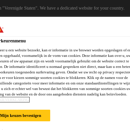
m "Verenigde Staten". We have a dedicated website for your country.
 A COUNTRY
B2B
Producten
Downloadcenter
Calculato
rkeurenmenu
eShop
er u een website bezoekt, kan er informatie in uw browser worden opgeslagen of er
n opgehaald, voornamelijk in de vorm van cookies. Deze informatie kan over u, u
euren of uw apparaat zijn en wordt voornamelijk gebruikt om de website correct te 
n. De informatie identificeert u normaal gesproken niet direct, maar kan u een bete
orkeuren toegesneden surfervaring geven. Omdat we uw recht op privacy respecter
u er voor kiezen sommige soorten cookies te blokkeren. Klik op de namen voor de
hillende categorieën voor meer informatie en om onze standaardinstellingen te wijz
 u zich er echter wel van bewust dat het blokkeren van sommige soorten cookies u
vels, Wanden &
Verlijmen en
St
Vloeren
Beton
ing van de website en de door ons aangeboden diensten nadelig kan beïnvloeden.
Balkons
Afdichten
Ve
KIEVERKLARING
Mijn keuzes bevestigen