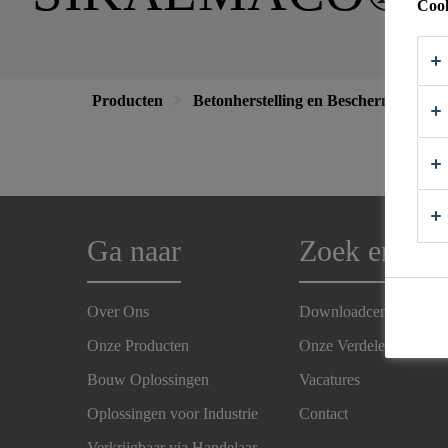
Cook
Producten
Betonherstelling en Bescherming
Ga naar
Zoek en Vin
Over Ons
Downloadcenter
Onze Producten
Onze Verdelers
Bouw Oplossingen
Vacatures
Oplossingen voor Industrie
Contact
Verkrijgbaar via Handelaar