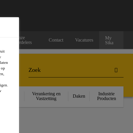
Onze
My
rs
Contact
Vacatures
verdelers
Sika
uit
w
laten
r op
en,
igen.
w
ructurele
Verankering en
Industrie
Daken
rsterking
Vastzetting
Producten