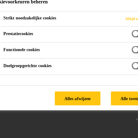
ievoorkeuren beheren
Strikt noodzakelijke cookies
Altijd a
SikaEmaco®
Prestatiecookies
Functionele cookies
Doelgroepgerichte cookies
d
Volg ons
V
9
Alles afwijzen
Alle toes
B
+