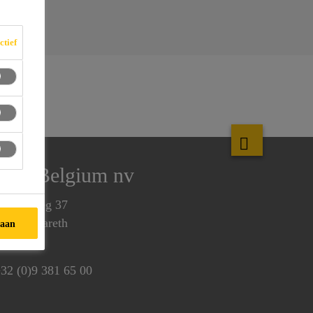
ctief
Sika Belgium nv
enecoweg 37
810 Nazareth
taan
elgium
32 (0)9 381 65 00