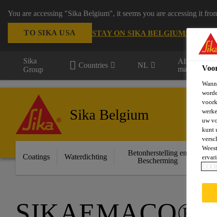
You are accessing "Sika Belgium", it seems you are accessing it fro
TO SIKA USA
STAY ON SIKA BELGIUM
SELECT
Sika
Alle
Countries
NL
Voo
markten
Group
Wanne
worde
voork
Sika Belgium
werke
uw vo
kunt 
versc
Weest
Betonherstelling en
Ge
Coatings
Waterdichting
ervar
Bescherming
COO
SIKAEMACO®