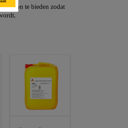
taan
het beton te bieden zodat
wordt.