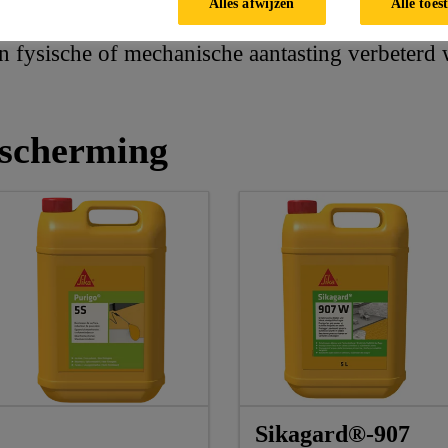
Alles afwijzen
Alle toes
ijn in staat om voldoende extra bescherming aan 
n fysische of mechanische aantasting verbeterd 
scherming
Sikagard®-907