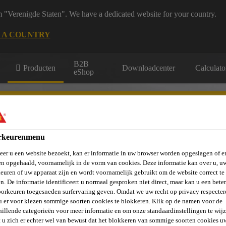
m "Verenigde Staten". We have a dedicated website for your country.
 A COUNTRY
B2B
Producten
Downloadcenter
Calculato
eShop
rkeurenmenu
er u een website bezoekt, kan er informatie in uw browser worden opgeslagen of er
vels, Wanden &
Verlijmen en
St
Vloeren
Beton
n opgehaald, voornamelijk in de vorm van cookies. Deze informatie kan over u, u
Balkons
Afdichten
Ve
euren of uw apparaat zijn en wordt voornamelijk gebruikt om de website correct te 
n. De informatie identificeert u normaal gesproken niet direct, maar kan u een bete
orkeuren toegesneden surfervaring geven. Omdat we uw recht op privacy respecter
u er voor kiezen sommige soorten cookies te blokkeren. Klik op de namen voor de
hillende categorieën voor meer informatie en om onze standaardinstellingen te wijz
 u zich er echter wel van bewust dat het blokkeren van sommige soorten cookies u