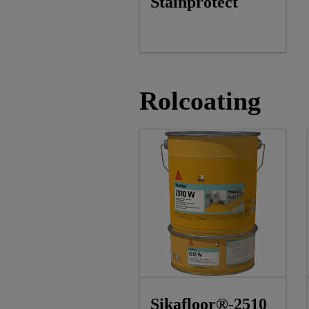
Stainprotect
Rolcoating
Sikafloor®-2510