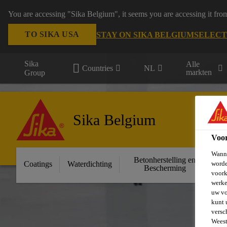
You are accessing "Sika Belgium", it seems you are accessing it fro
TO SIKA USA
STAY ON SIKA BELGIUM
SELECT
Sika
Alle
Countries
NL
markten
Group
Sika Belgium
Voo
Wanne
Betonherstelling en
Ge
Coatings
Waterdichting
worde
Bescherming
voork
werke
uw vo
kunt 
versc
Weest