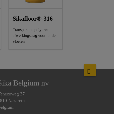
Sikafloor®-316
Transparante polyurea
afwerkingslaag voor harde
vloeren
Sika Belgium nv
enecoweg 37
810 Nazareth
elgium