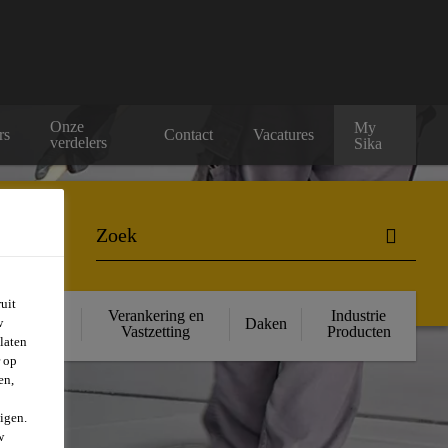
Onze
My
rs
Contact
Vacatures
verdelers
Sika
uit
ructurele
Verankering en
Industrie
Daken
w
rsterking
Vastzetting
Producten
laten
r op
en,
igen.
w