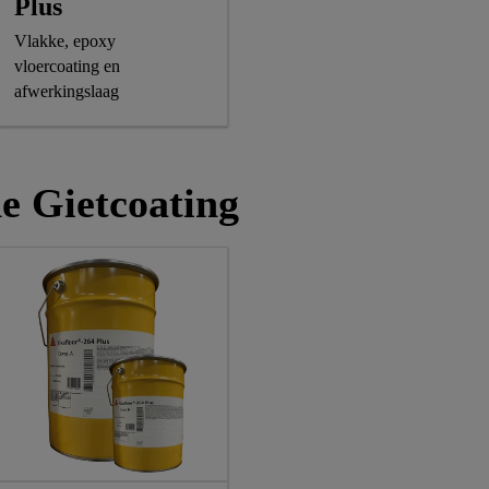
Plus
Vlakke, epoxy
vloercoating en
afwerkingslaag
de Gietcoating