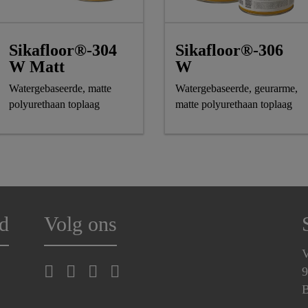
Sikafloor®-304
Sikafloor®-306
W Matt
W
Watergebaseerde, matte
Watergebaseerde, geurarme,
polyurethaan toplaag
matte polyurethaan toplaag
d
Volg ons
V
9
B