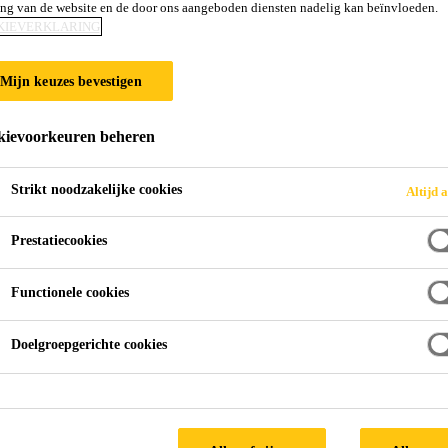
ing van de website en de door ons aangeboden diensten nadelig kan beïnvloeden.
KIEVERKLARING
NG
Mijn keuzes bevestigen
ievoorkeuren beheren
Strikt noodzakelijke cookies
Altijd a
Prestatiecookies
Functionele cookies
Doelgroepgerichte cookies
en nieuw kleurtje of laagje geven ter beschermi
toevoegen? Sika biedt verschillende vloercoatin
.