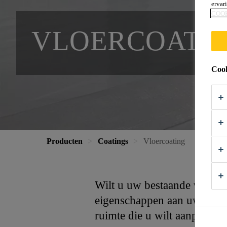
ervar
COO
VLOER­COATI
Cook
Producten
Coatings
Vloercoating
Wilt u uw bestaande vloer e
eigenschappen aan uw vloer 
ruimte die u wilt aanpakken