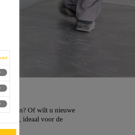
ctief
ng geven? Of wilt u nieuwe
gs aan, ideaal voor de