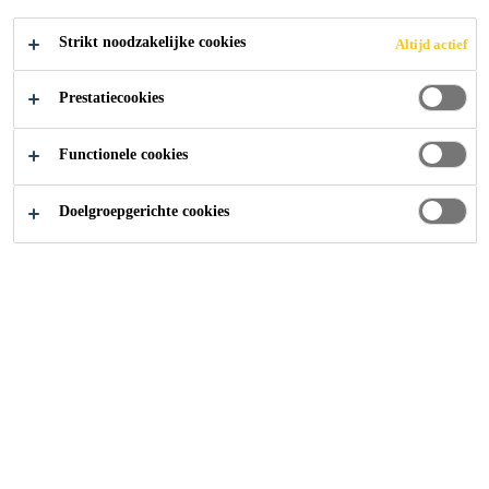
Strikt noodzakelijke cookies
Altijd actief
Producten
Daken
Sikaplan® VG
Prestatiecookies
Functionele cookies
Doelgroepgerichte cookies
Plaatsing/Toepassing
Losse plaatsing met mechanische bevestiging voor daken
zonder ballast bij voorkeur voor dakhellingen > 20° en
met verhoogde brandweerstand.
Naadverbinding
Lassen met hete lucht