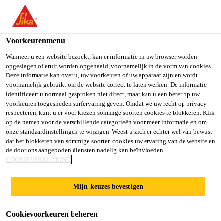
You are accessing "Sika Belgium", it seems you are accessing it
from "Verenigde Staten". We have a dedicated website for your
country.
Voorkeurenmenu
TO SIKA
STAY ON SIKA
SELECT A
Wanneer u een website bezoekt, kan er informatie in uw browser worden
opgeslagen of eruit worden opgehaald, voornamelijk in de vorm van cookies.
USA
BELGIUM
COUNTRY
Deze informatie kan over u, uw voorkeuren of uw apparaat zijn en wordt
voornamelijk gebruikt om de website correct te laten werken. De informatie
identificeert u normaal gesproken niet direct, maar kan u een beter op uw
Sika Belgium
voorkeuren toegesneden surfervaring geven. Omdat we uw recht op privacy
respecteren, kunt u er voor kiezen sommige soorten cookies te blokkeren. Klik
op de namen voor de verschillende categorieën voor meer informatie en om
onze standaardinstellingen te wijzigen. Weest u zich er echter wel van bewust
dat het blokkeren van sommige soorten cookies uw ervaring van de website en
de door ons aangeboden diensten nadelig kan beïnvloeden.
SIKAPLAN® VG
COOKIEVERKLARING
Mijn keuzes bevestigen
Cookievoorkeuren beheren