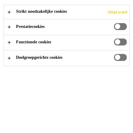
Strikt noodzakelijke cookies
Altijd actief
Producten
Beton
Sika ViscoFlow®
Prestatiecookies
Functionele cookies
Op deze pagina vindt u alle
bouwproducten die tot de Sika®
Doelgroepgerichte cookies
ViscoFlow® familie behoren.
Ga naar
Over Ons