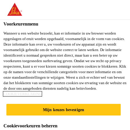
You are accessing "Sika Belgium", it seems you are accessing it
from "Verenigde Staten". We have a dedicated website for your
country.
Voorkeurenmenu
TO SIKA
STAY ON SIKA
SELECT A
Wanneer u een website bezoekt, kan er informatie in uw browser worden
opgeslagen of eruit worden opgehaald, voornamelijk in de vorm van cookies.
USA
BELGIUM
COUNTRY
Deze informatie kan over u, uw voorkeuren of uw apparaat zijn en wordt
voornamelijk gebruikt om de website correct te laten werken. De informatie
identificeert u normaal gesproken niet direct, maar kan u een beter op uw
Sika Belgium
voorkeuren toegesneden surfervaring geven. Omdat we uw recht op privacy
respecteren, kunt u er voor kiezen sommige soorten cookies te blokkeren. Klik
op de namen voor de verschillende categorieën voor meer informatie en om
onze standaardinstellingen te wijzigen. Weest u zich er echter wel van bewust
dat het blokkeren van sommige soorten cookies uw ervaring van de website en
de door ons aangeboden diensten nadelig kan beïnvloeden.
SIKAFLOOR®
COOKIEVERKLARING
Mijn keuzes bevestigen
Cookievoorkeuren beheren