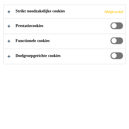
Strikt noodzakelijke cookies
Altijd actief
Producten
...
Sikafloor®
Prestatiecookies
Op deze pagina vindt u alle
Functionele cookies
bouwproducten die tot de
Doelgroepgerichte cookies
Sikafloor® familie behoren.