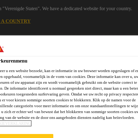
m "Verenigde Staten". We have a dedicated website for your country.
 A COUNTRY
B2B
Producten
Downloadcenter
Calculato
eShop
rkeurenmenu
er u een website bezoekt, kan er informatie in uw browser worden opgeslagen of er
n opgehaald, voornamelijk in de vorm van cookies. Deze informatie kan over u, u
euren of uw apparaat zijn en wordt voornamelijk gebruikt om de website correct te 
n. De informatie identificeert u normaal gesproken niet direct, maar kan u een bete
orkeuren toegesneden surfervaring geven. Omdat we uw recht op privacy respecter
vels, Wanden &
Verlijmen en
St
Vloeren
Beton
u er voor kiezen sommige soorten cookies te blokkeren. Klik op de namen voor de
Balkons
Afdichten
Ve
hillende categorieën voor meer informatie en om onze standaardinstellingen te wijz
 u zich er echter wel van bewust dat het blokkeren van sommige soorten cookies u
ing van de website en de door ons aangeboden diensten nadelig kan beïnvloeden.
KIEVERKLARING