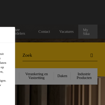
Onze
My
rs
Contact
Vacatures
verdelers
Sika
uit
w
laten
r op
en,
ructurele
Verankering en
Industrie
Daken
rsterking
Vastzetting
Producten
igen.
w