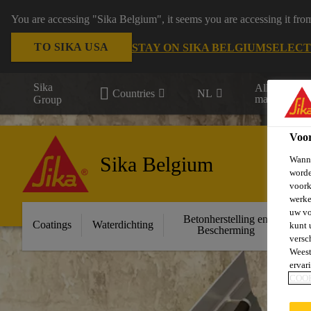
You are accessing "Sika Belgium", it seems you are accessing it fro
TO SIKA USA
STAY ON SIKA BELGIUM
SELECT
Sika
Alle
Countries
NL
markten
Group
Voo
Sika Belgium
Wanne
worde
voork
werke
uw vo
Betonherstelling en
Ge
Coatings
Waterdichting
kunt 
Bescherming
versc
Weest
ervar
COO