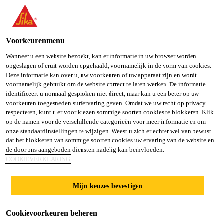
You are accessing "Sika Belgium", it seems you are accessing it
from "Verenigde Staten". We have a dedicated website for your
country.
Voorkeurenmenu
TO SIKA
STAY ON SIKA
SELECT A
Wanneer u een website bezoekt, kan er informatie in uw browser worden
opgeslagen of eruit worden opgehaald, voornamelijk in de vorm van cookies.
USA
BELGIUM
COUNTRY
Deze informatie kan over u, uw voorkeuren of uw apparaat zijn en wordt
voornamelijk gebruikt om de website correct te laten werken. De informatie
identificeert u normaal gesproken niet direct, maar kan u een beter op uw
Sika Belgium
voorkeuren toegesneden surfervaring geven. Omdat we uw recht op privacy
respecteren, kunt u er voor kiezen sommige soorten cookies te blokkeren. Klik
op de namen voor de verschillende categorieën voor meer informatie en om
onze standaardinstellingen te wijzigen. Weest u zich er echter wel van bewust
dat het blokkeren van sommige soorten cookies uw ervaring van de website en
de door ons aangeboden diensten nadelig kan beïnvloeden.
SIKACOR®
COOKIEVERKLARING
Mijn keuzes bevestigen
Cookievoorkeuren beheren