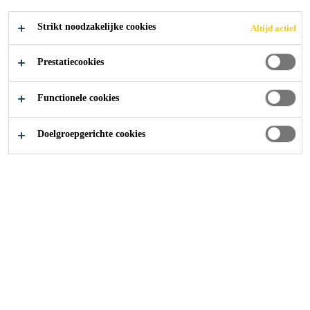
Strikt noodzakelijke cookies
Altijd actief
Producten
Coatings
SikaCor®
Prestatiecookies
Op deze pagina vindt u alle
Functionele cookies
bouwproducten die tot de SikaCor®
Doelgroepgerichte cookies
familie behoren.