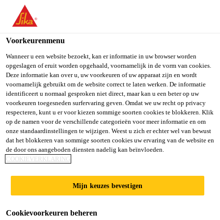
You are accessing "Sika Belgium", it seems you are accessing it
from "Verenigde Staten". We have a dedicated website for your
country.
Voorkeurenmenu
TO SIKA
STAY ON SIKA
SELECT A
Wanneer u een website bezoekt, kan er informatie in uw browser worden
opgeslagen of eruit worden opgehaald, voornamelijk in de vorm van cookies.
USA
BELGIUM
COUNTRY
Deze informatie kan over u, uw voorkeuren of uw apparaat zijn en wordt
voornamelijk gebruikt om de website correct te laten werken. De informatie
identificeert u normaal gesproken niet direct, maar kan u een beter op uw
Sika Belgium
voorkeuren toegesneden surfervaring geven. Omdat we uw recht op privacy
respecteren, kunt u er voor kiezen sommige soorten cookies te blokkeren. Klik
op de namen voor de verschillende categorieën voor meer informatie en om
onze standaardinstellingen te wijzigen. Weest u zich er echter wel van bewust
dat het blokkeren van sommige soorten cookies uw ervaring van de website en
de door ons aangeboden diensten nadelig kan beïnvloeden.
ZWELBAN­DEN
COOKIEVERKLARING
Mijn keuzes bevestigen
Cookievoorkeuren beheren