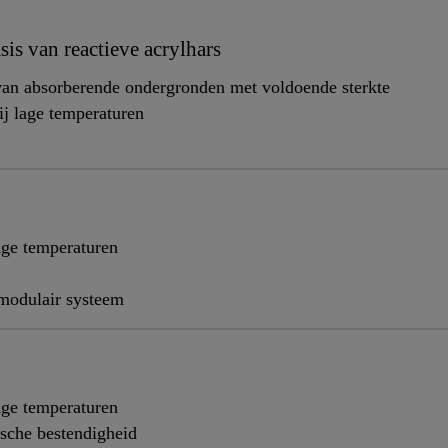
is van reactieve acrylhars
van absorberende ondergronden met voldoende sterkte
ij lage temperaturen
age temperaturen
modulair systeem
age temperaturen
sche bestendigheid