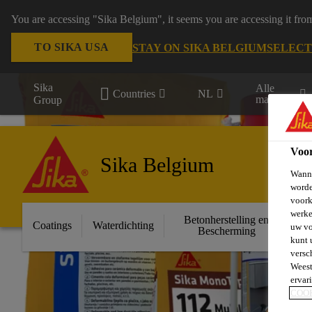
You are accessing "Sika Belgium", it seems you are accessing it fro
TO SIKA USA
STAY ON SIKA BELGIUM
SELECT
Sika
Alle
Countries
NL
markten
Group
Voo
Sika Belgium
Wanne
worde
voork
werke
Betonherstelling en
Ge
Coatings
Waterdichting
uw vo
Bescherming
kunt 
versc
Weest
ervar
COO