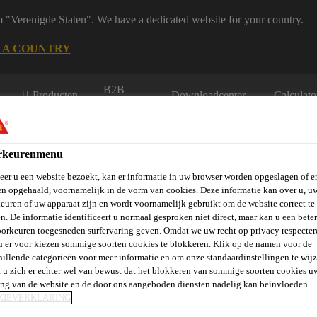
m "Verenigde Staten". We have a dedicated website for your country.
 A COUNTRY
B2B
Producten
Downloadcenter
Calculato
eShop
rkeurenmenu
er u een website bezoekt, kan er informatie in uw browser worden opgeslagen of er
n opgehaald, voornamelijk in de vorm van cookies. Deze informatie kan over u, u
euren of uw apparaat zijn en wordt voornamelijk gebruikt om de website correct te 
n. De informatie identificeert u normaal gesproken niet direct, maar kan u een bete
vels, Wanden &
Verlijmen en
St
Vloeren
Beton
orkeuren toegesneden surfervaring geven. Omdat we uw recht op privacy respecter
Balkons
Afdichten
Ve
u er voor kiezen sommige soorten cookies te blokkeren. Klik op de namen voor de
hillende categorieën voor meer informatie en om onze standaardinstellingen te wijz
 u zich er echter wel van bewust dat het blokkeren van sommige soorten cookies u
ing van de website en de door ons aangeboden diensten nadelig kan beïnvloeden.
KIEVERKLARING