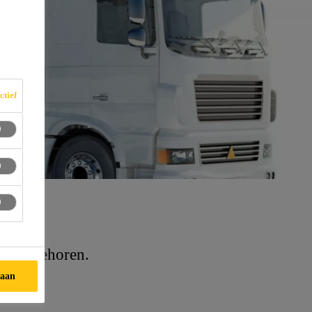
ctief
milie behoren.
taan