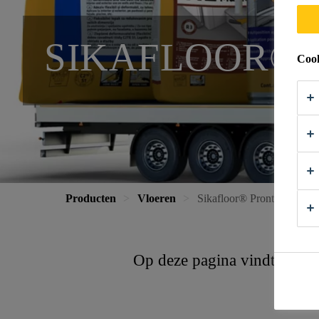
SIKAFLOOR® 
Cook
Producten
Vloeren
Sikafloor® Pronto
Op deze pagina vindt u alle