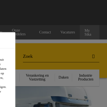
Onze
My
rs
Contact
Vacatures
verdelers
Sika
uit
w
laten
r op
ructurele
Verankering en
Industrie
Daken
en,
rsterking
Vastzetting
Producten
igen.
w