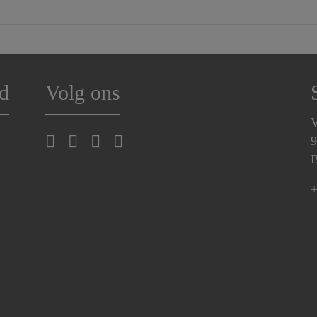
d
Volg ons
V
9
B
+