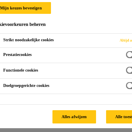
Mijn keuzes bevestigen
PRONTO
ievoorkeuren beheren
Strikt noodzakelijke cookies
Altijd a
Prestatiecookies
Functionele cookies
Doelgroepgerichte cookies
 bouwproducten die tot de Sikafloor® Pronto fa
Alles afwijzen
Alle toes