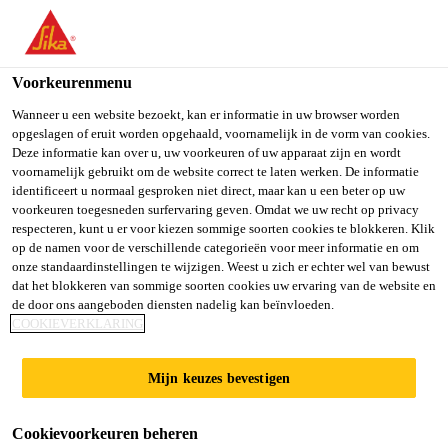
You are accessing "Sika Belgium", it seems you are accessing it
from "Verenigde Staten". We have a dedicated website for your
country.
Voorkeurenmenu
TO SIKA
STAY ON SIKA
SELECT A
Wanneer u een website bezoekt, kan er informatie in uw browser worden
opgeslagen of eruit worden opgehaald, voornamelijk in de vorm van cookies.
USA
BELGIUM
COUNTRY
Deze informatie kan over u, uw voorkeuren of uw apparaat zijn en wordt
voornamelijk gebruikt om de website correct te laten werken. De informatie
identificeert u normaal gesproken niet direct, maar kan u een beter op uw
Sika Belgium
voorkeuren toegesneden surfervaring geven. Omdat we uw recht op privacy
respecteren, kunt u er voor kiezen sommige soorten cookies te blokkeren. Klik
op de namen voor de verschillende categorieën voor meer informatie en om
onze standaardinstellingen te wijzigen. Weest u zich er echter wel van bewust
dat het blokkeren van sommige soorten cookies uw ervaring van de website en
de door ons aangeboden diensten nadelig kan beïnvloeden.
SIKAGARD®
COOKIEVERKLARING
Mijn keuzes bevestigen
Cookievoorkeuren beheren