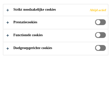
Strikt noodzakelijke cookies
Altijd actief
Producten
...
Sikagard®
Prestatiecookies
Op deze pagina vindt u alle
Functionele cookies
bouwproducten die tot de
Doelgroepgerichte cookies
Sikagard® familie behoren.