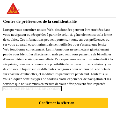
You are accessing "Sika Belgium", it seems you are accessing it
from "États-Unis". We have a dedicated website for your country.
Centre de préférences de la confidentialité
TO
STAY ON THE SIKA
SELECT A
SIKA
Lorsque vous consultez un site Web, des données peuvent être stockées dans
BELGIUM WEBSITE
COUNTRY
votre navigateur ou récupérées à partir de celui-ci, généralement sous la forme
USA
de cookies. Ces informations peuvent porter sur vous, sur vos préférences ou
sur votre appareil et sont principalement utilisées pour s'assurer que le site
Web fonctionne correctement. Les informations ne permettent généralement
Sika Belgium
pas de vous identifier directement, mais peuvent vous permettre de bénéficier
d'une expérience Web personnalisée. Parce que nous respectons votre droit à la
vie privée, nous vous donnons la possibilité de ne pas autoriser certains types
de cookies. Cliquez sur les différentes catégories pour obtenir plus de détails
sur chacune d'entre elles, et modifier les paramètres par défaut. Toutefois, si
vous bloquez certains types de cookies, votre expérience de navigation et les
services que nous sommes en mesure de vous offrir peuvent être impactés.
SIKAGARD®
POLITIQUE EN MATIÈRE DE COOKIES
Confirmer la sélection