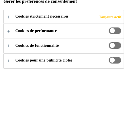
Gérer les préférences de consentement
Cookies strictement nécessaires
Produits
...
Sikagard®
Toujours actif
Cookies de performance
Sur cette page, vous trouverez tous
Cookies de fonctionnalité
les produits de construction
appartenant à la famille Sikagard®.
Cookies pour une publicité ciblée