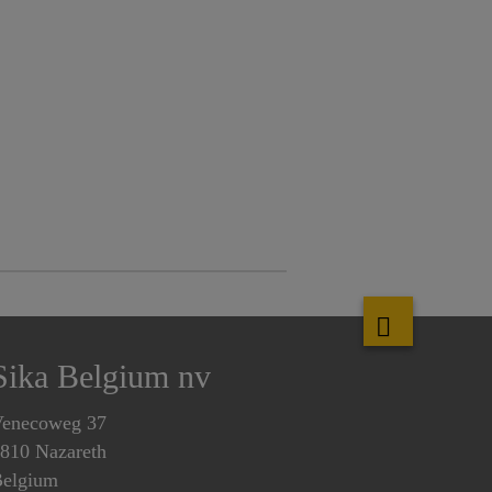
Sika Belgium nv
enecoweg 37
810 Nazareth
elgium