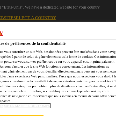
m "États-Unis". We have a dedicated website for your country.
EBSITE
SELECT A COUNTRY
B2B
Produits
Documentations
Calculateurs
eShop
re de préférences de la confidentialité
ue vous consultez un site Web, des données peuvent être stockées dans votre navig
cupérées à partir de celui-ci, généralement sous la forme de cookies. Ces informatio
nt porter sur vous, sur vos préférences ou sur votre appareil et sont principalement
sées pour s'assurer que le site Web fonctionne correctement. Les informations ne
ttent généralement pas de vous identifier directement, mais peuvent vous permettr
icier d'une expérience Web personnalisée. Parce que nous respectons votre droit à la
e, nous vous donnons la possibilité de ne pas autoriser certains types de cookies. C
çades, Parois &
Collage &
Renf
Sols
Béton
Balcons
Jointoiement
St
s différentes catégories pour obtenir plus de détails sur chacune d'entre elles, et mod
aramètres par défaut. Toutefois, si vous bloquez certains types de cookies, votre
ience de navigation et les services que nous sommes en mesure de vous offrir peuv
impactés.
TIQUE EN MATIÈRE DE COOKIES