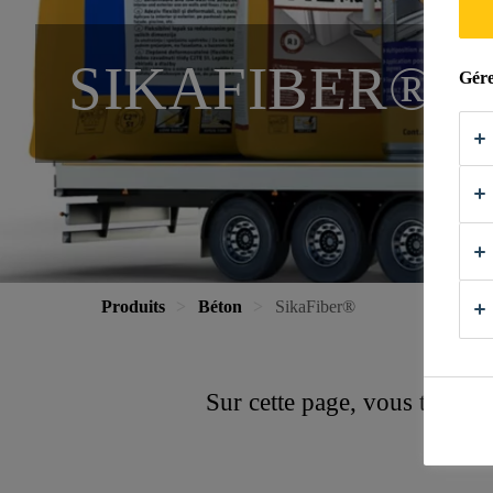
SIKAFIBER®
Gére
Produits
Béton
SikaFiber®
Sur cette page, vous trouver