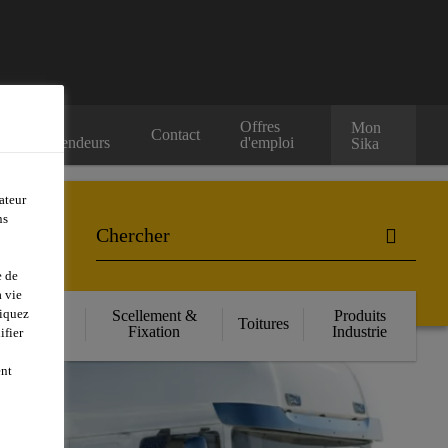
Nos
Offres
Mon
Contact
Revendeurs
d'emploi
Sika
ateur
ns
e de
 vie
liquez
orcement
Scellement &
Produits
Toitures
ructurel
Fixation
Industrie
ifier
ent