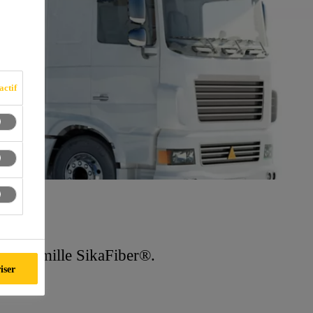
actif
 à la famille SikaFiber®.
iser