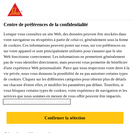
You are accessing "Sika Belgium", it seems you are accessing it
from "États-Unis". We have a dedicated website for your country.
Centre de préférences de la confidentialité
TO
STAY ON THE SIKA
SELECT A
SIKA
Lorsque vous consultez un site Web, des données peuvent être stockées dans
BELGIUM WEBSITE
COUNTRY
votre navigateur ou récupérées à partir de celui-ci, généralement sous la forme
USA
de cookies. Ces informations peuvent porter sur vous, sur vos préférences ou
sur votre appareil et sont principalement utilisées pour s'assurer que le site
Web fonctionne correctement. Les informations ne permettent généralement
Sika Belgium
pas de vous identifier directement, mais peuvent vous permettre de bénéficier
d'une expérience Web personnalisée. Parce que nous respectons votre droit à la
vie privée, nous vous donnons la possibilité de ne pas autoriser certains types
de cookies. Cliquez sur les différentes catégories pour obtenir plus de détails
sur chacune d'entre elles, et modifier les paramètres par défaut. Toutefois, si
vous bloquez certains types de cookies, votre expérience de navigation et les
services que nous sommes en mesure de vous offrir peuvent être impactés.
SIKADUR®
POLITIQUE EN MATIÈRE DE COOKIES
Confirmer la sélection