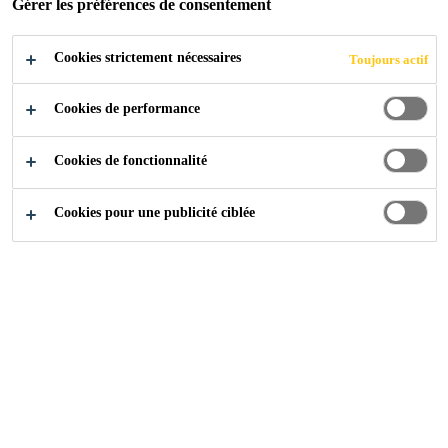
Gérer les préférences de consentement
Cookies strictement nécessaires
Produits
...
Sikadur®
Toujours actif
Cookies de performance
Sur cette page, vous trouverez tous
Cookies de fonctionnalité
les produits de construction
appartenant à la famille Sikadur®.
Cookies pour une publicité ciblée