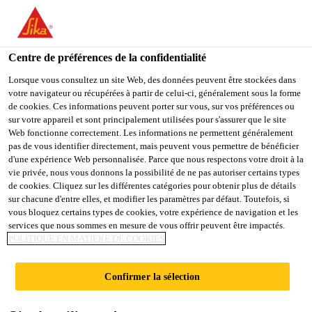
You are accessing "Sika Belgium", it seems you are accessing it
from "États-Unis". We have a dedicated website for your country.
Centre de préférences de la confidentialité
TO
STAY ON THE SIKA
SELECT A
SIKA
Lorsque vous consultez un site Web, des données peuvent être stockées dans
BELGIUM WEBSITE
COUNTRY
votre navigateur ou récupérées à partir de celui-ci, généralement sous la forme
USA
de cookies. Ces informations peuvent porter sur vous, sur vos préférences ou
sur votre appareil et sont principalement utilisées pour s'assurer que le site
Web fonctionne correctement. Les informations ne permettent généralement
Sika Belgium
pas de vous identifier directement, mais peuvent vous permettre de bénéficier
d'une expérience Web personnalisée. Parce que nous respectons votre droit à la
vie privée, nous vous donnons la possibilité de ne pas autoriser certains types
de cookies. Cliquez sur les différentes catégories pour obtenir plus de détails
sur chacune d'entre elles, et modifier les paramètres par défaut. Toutefois, si
vous bloquez certains types de cookies, votre expérience de navigation et les
services que nous sommes en mesure de vous offrir peuvent être impactés.
SIKAGARD®
POLITIQUE EN MATIÈRE DE COOKIES
Confirmer la sélection