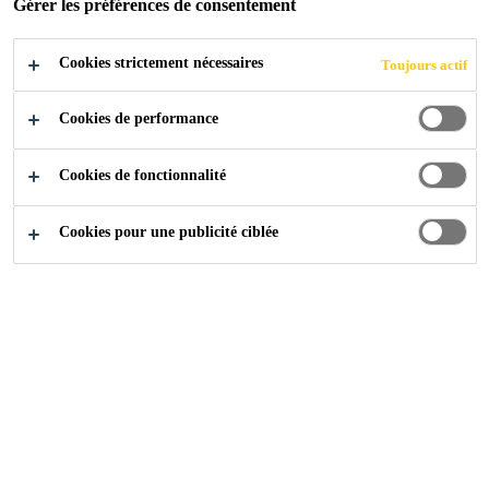
Gérer les préférences de consentement
Cookies strictement nécessaires
Produits
Coatings
Sikagard®
Toujours actif
Cookies de performance
Sur cette page, vous trouverez tous
Cookies de fonctionnalité
les produits de construction
appartenant à la famille Sikagard®.
Cookies pour une publicité ciblée