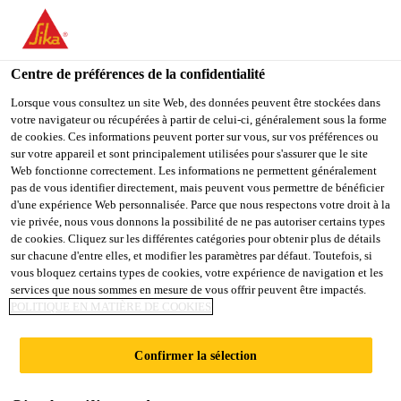
You are accessing "Sika Belgium", it seems you are accessing it
from "États-Unis". We have a dedicated website for your country.
Centre de préférences de la confidentialité
TO
STAY ON THE SIKA
SELECT A
SIKA
Lorsque vous consultez un site Web, des données peuvent être stockées dans
BELGIUM WEBSITE
COUNTRY
votre navigateur ou récupérées à partir de celui-ci, généralement sous la forme
USA
de cookies. Ces informations peuvent porter sur vous, sur vos préférences ou
sur votre appareil et sont principalement utilisées pour s'assurer que le site
Web fonctionne correctement. Les informations ne permettent généralement
Sika Belgium
pas de vous identifier directement, mais peuvent vous permettre de bénéficier
d'une expérience Web personnalisée. Parce que nous respectons votre droit à la
vie privée, nous vous donnons la possibilité de ne pas autoriser certains types
de cookies. Cliquez sur les différentes catégories pour obtenir plus de détails
sur chacune d'entre elles, et modifier les paramètres par défaut. Toutefois, si
vous bloquez certains types de cookies, votre expérience de navigation et les
services que nous sommes en mesure de vous offrir peuvent être impactés.
SARNAFIL® TG
POLITIQUE EN MATIÈRE DE COOKIES
76 FELT PS
Confirmer la sélection