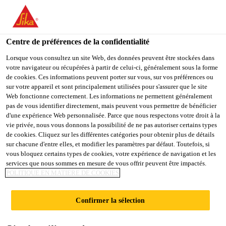
You are accessing "Sika Belgium", it seems you are accessing it
from "États-Unis". We have a dedicated website for your country.
Centre de préférences de la confidentialité
TO
STAY ON THE SIKA
SELECT A
SIKA
Lorsque vous consultez un site Web, des données peuvent être stockées dans
BELGIUM WEBSITE
COUNTRY
votre navigateur ou récupérées à partir de celui-ci, généralement sous la forme
USA
de cookies. Ces informations peuvent porter sur vous, sur vos préférences ou
sur votre appareil et sont principalement utilisées pour s'assurer que le site
Web fonctionne correctement. Les informations ne permettent généralement
Sika Belgium
pas de vous identifier directement, mais peuvent vous permettre de bénéficier
d'une expérience Web personnalisée. Parce que nous respectons votre droit à la
vie privée, nous vous donnons la possibilité de ne pas autoriser certains types
de cookies. Cliquez sur les différentes catégories pour obtenir plus de détails
sur chacune d'entre elles, et modifier les paramètres par défaut. Toutefois, si
vous bloquez certains types de cookies, votre expérience de navigation et les
services que nous sommes en mesure de vous offrir peuvent être impactés.
SOL RÉSINE
POLITIQUE EN MATIÈRE DE COOKIES
Confirmer la sélection