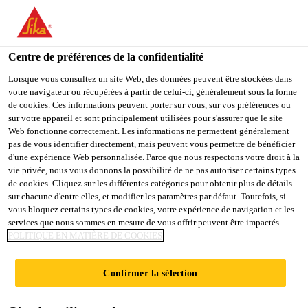
You are accessing "Sika Belgium", it seems you are accessing it
from "États-Unis". We have a dedicated website for your country.
Centre de préférences de la confidentialité
TO
STAY ON THE SIKA
SELECT A
SIKA
Lorsque vous consultez un site Web, des données peuvent être stockées dans
BELGIUM WEBSITE
COUNTRY
votre navigateur ou récupérées à partir de celui-ci, généralement sous la forme
USA
de cookies. Ces informations peuvent porter sur vous, sur vos préférences ou
sur votre appareil et sont principalement utilisées pour s'assurer que le site
Web fonctionne correctement. Les informations ne permettent généralement
Sika Belgium
pas de vous identifier directement, mais peuvent vous permettre de bénéficier
d'une expérience Web personnalisée. Parce que nous respectons votre droit à la
vie privée, nous vous donnons la possibilité de ne pas autoriser certains types
de cookies. Cliquez sur les différentes catégories pour obtenir plus de détails
sur chacune d'entre elles, et modifier les paramètres par défaut. Toutefois, si
vous bloquez certains types de cookies, votre expérience de navigation et les
services que nous sommes en mesure de vous offrir peuvent être impactés.
HUMIDITÉ
POLITIQUE EN MATIÈRE DE COOKIES
ASCENSION­
Confirmer la sélection
NELLE