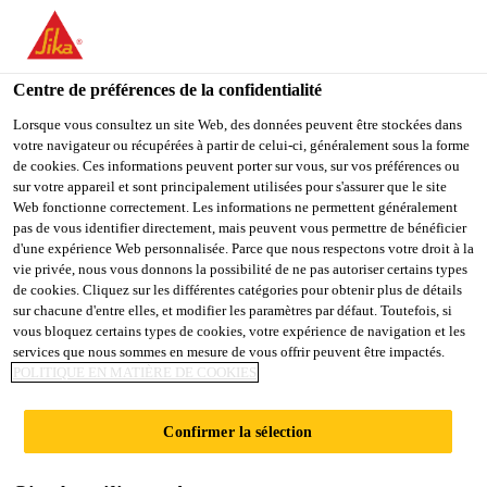
You are accessing "Sika Belgium", it seems you are accessing it
from "États-Unis". We have a dedicated website for your country.
Centre de préférences de la confidentialité
TO
STAY ON THE SIKA
SELECT A
SIKA
Lorsque vous consultez un site Web, des données peuvent être stockées dans
BELGIUM WEBSITE
COUNTRY
votre navigateur ou récupérées à partir de celui-ci, généralement sous la forme
USA
de cookies. Ces informations peuvent porter sur vous, sur vos préférences ou
sur votre appareil et sont principalement utilisées pour s'assurer que le site
Web fonctionne correctement. Les informations ne permettent généralement
Sika Belgium
pas de vous identifier directement, mais peuvent vous permettre de bénéficier
d'une expérience Web personnalisée. Parce que nous respectons votre droit à la
vie privée, nous vous donnons la possibilité de ne pas autoriser certains types
de cookies. Cliquez sur les différentes catégories pour obtenir plus de détails
sur chacune d'entre elles, et modifier les paramètres par défaut. Toutefois, si
vous bloquez certains types de cookies, votre expérience de navigation et les
services que nous sommes en mesure de vous offrir peuvent être impactés.
SOUS-SOL | SOL
POLITIQUE EN MATIÈRE DE COOKIES
EN BÉTON
Confirmer la sélection