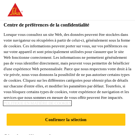
You are accessing "Sika Belgium", it seems you are accessing it
from "États-Unis". We have a dedicated website for your country.
Centre de préférences de la confidentialité
TO
STAY ON THE SIKA
SELECT A
SIKA
Lorsque vous consultez un site Web, des données peuvent être stockées dans
BELGIUM WEBSITE
COUNTRY
votre navigateur ou récupérées à partir de celui-ci, généralement sous la forme
USA
de cookies. Ces informations peuvent porter sur vous, sur vos préférences ou
sur votre appareil et sont principalement utilisées pour s'assurer que le site
Web fonctionne correctement. Les informations ne permettent généralement
Sika Belgium
pas de vous identifier directement, mais peuvent vous permettre de bénéficier
d'une expérience Web personnalisée. Parce que nous respectons votre droit à la
vie privée, nous vous donnons la possibilité de ne pas autoriser certains types
de cookies. Cliquez sur les différentes catégories pour obtenir plus de détails
sur chacune d'entre elles, et modifier les paramètres par défaut. Toutefois, si
vous bloquez certains types de cookies, votre expérience de navigation et les
services que nous sommes en mesure de vous offrir peuvent être impactés.
COLLAGE
POLITIQUE EN MATIÈRE DE COOKIES
CARRELAGE
Confirmer la sélection