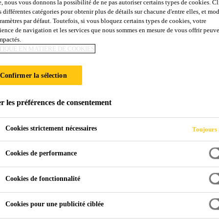
e, nous vous donnons la possibilité de ne pas autoriser certains types de cookies. C
s différentes catégories pour obtenir plus de détails sur chacune d'entre elles, et mod
aramètres par défaut. Toutefois, si vous bloquez certains types de cookies, votre
ience de navigation et les services que nous sommes en mesure de vous offrir peuv
impactés.
TIQUE EN MATIÈRE DE COOKIES
Confirmer la sélection
r les préférences de consentement
Cookies strictement nécessaires
Toujours 
Cookies de performance
pour améliorer la durabilité et la résistance du b
Cookies de fonctionnalité
ibuent à réduire les fissures de retrait, à amélior
Cookies pour une publicité ciblée
ergie et à réduire les déformations dangereuses 