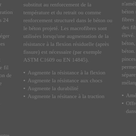
n'amél
r
substitut au renforcement de la
béton 
uration
température et du retrait ou comme
fibres
s 24
renforcement structurel dans le béton ou
des fi
le béton projeté. Les macrofibres sont
élevé.
téger
utilisées lorsqu'une augmentation de la
béton,
les
résistance à la flexion résiduelle (après
béton.
fissure) est nécessaire (par exemple
pinces
t
ASTM C1609 ou EN 14845).
permet
e fil
Augmente la résistance à la flexion
sépare
son de
Augmente la résistance aux chocs
mélan
e
Augmente la durabilité
Amél
Augmente la résitance à la traction
Offr
e
dans
ontre