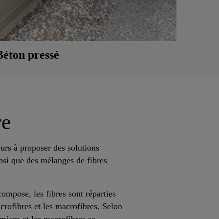
Béton pressé
re
seurs à proposer des solutions
nsi que des mélanges de fibres
ompose, les fibres sont réparties
crofibres et les macrofibres. Selon
micro et les macrofibres se