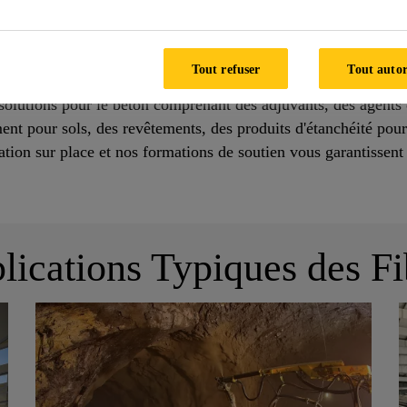
utions de béton renforcé à l’aide de fibres. Grâce à notre prés
es dans chaque région, nous sommes en mesure de soutenir au 
Tout refuser
Tout autor
ompte beaucoup pour nos clients. En tant que fabricant polyva
olutions pour le béton comprenant des adjuvants, des agents 
t pour sols, des revêtements, des produits d'étanchéité pour l
ation sur place et nos formations de soutien vous garantissent 
lications Typiques des Fi