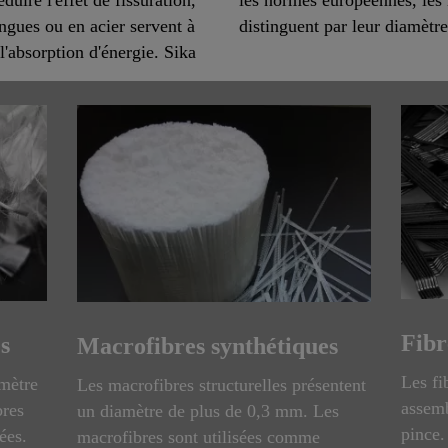
ongues ou en acier servent à
distinguent par leur diamèt
l'absorption d'énergie. Sika
Fibr
es
Macrofibres synthétiques
Les fi
amètre
Les macrofibres structurelles présentent
assemb
bres
un diamètre de plus de 0,3 mm. Les
pince.
ées.
macrofibres sont utilisées comme