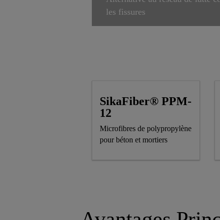
les fissures
SikaFiber® PPM-
12
Microfibres de polypropylène
pour béton et mortiers
Avantages Princ