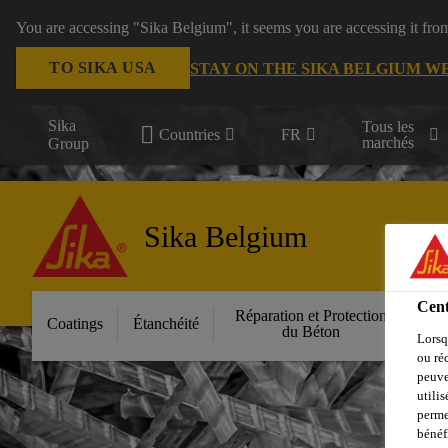
You are accessing "Sika Belgium", it seems you are accessing it fro
TO SIKA USA
STAY ON THE SIKA BELGIUM W
Sika
Tous les
Countries
FR
marchés
Group
Sika Belgium
Cent
Réparation et Protection
Fa
Coatings
Étanchéité
du Béton
Lorsq
ou ré
peuve
utili
perme
bénéf