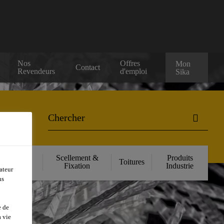
Nos
Offres
Mon
Contact
Revendeurs
d'emploi
Sika
orcement
Scellement &
Produits
Toitures
ructurel
Fixation
Industrie
ateur
ns
e de
 vie