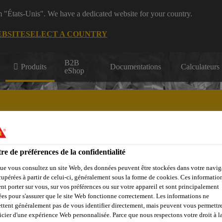
m "États-Unis". We have a dedicated website for your country.
EBSITE
SELECT A COUNTRY
B2B
Produits
Documentations
Calculateurs
eShop
re de préférences de la confidentialité
çades, Parois &
Collage &
Renf
Sols
Béton
Balcons
Jointoiement
St
ue vous consultez un site Web, des données peuvent être stockées dans votre navig
cupérées à partir de celui-ci, généralement sous la forme de cookies. Ces informatio
nt porter sur vous, sur vos préférences ou sur votre appareil et sont principalement
sées pour s'assurer que le site Web fonctionne correctement. Les informations ne
ttent généralement pas de vous identifier directement, mais peuvent vous permettr
icier d'une expérience Web personnalisée. Parce que nous respectons votre droit à la