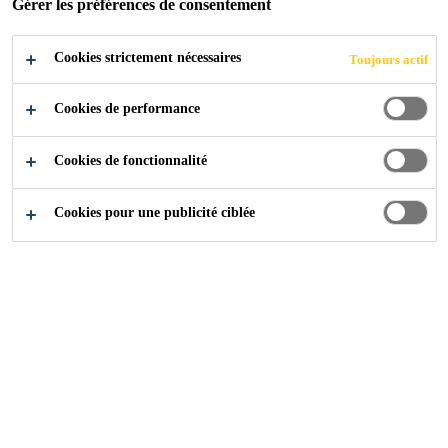
Gérer les préférences de consentement
Cookies strictement nécessaires
Produits
Scellement & Fixation
Sikadur®
Toujours actif
Cookies de performance
Sur cette page, vous trouverez tous
Cookies de fonctionnalité
les produits de construction
appartenant à la famille Sikadur®.
Cookies pour une publicité ciblée