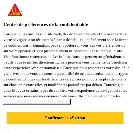
You are accessing "Sika Belgium", it seems you are accessing it
from "États-Unis". We have a dedicated website for your country.
Centre de préférences de la confidentialité
TO
STAY ON THE SIKA
SELECT A
SIKA
Lorsque vous consultez un site Web, des données peuvent être stockées dans
BELGIUM WEBSITE
COUNTRY
votre navigateur ou récupérées à partir de celui-ci, généralement sous la forme
USA
de cookies. Ces informations peuvent porter sur vous, sur vos préférences ou
sur votre appareil et sont principalement utilisées pour s'assurer que le site
Web fonctionne correctement. Les informations ne permettent généralement
Sika Belgium
pas de vous identifier directement, mais peuvent vous permettre de bénéficier
d'une expérience Web personnalisée. Parce que nous respectons votre droit à la
vie privée, nous vous donnons la possibilité de ne pas autoriser certains types
de cookies. Cliquez sur les différentes catégories pour obtenir plus de détails
sur chacune d'entre elles, et modifier les paramètres par défaut. Toutefois, si
vous bloquez certains types de cookies, votre expérience de navigation et les
services que nous sommes en mesure de vous offrir peuvent être impactés.
SIKADUR®
POLITIQUE EN MATIÈRE DE COOKIES
Confirmer la sélection