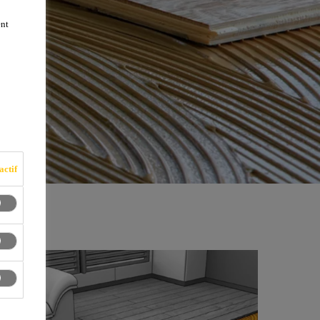
ent
actif