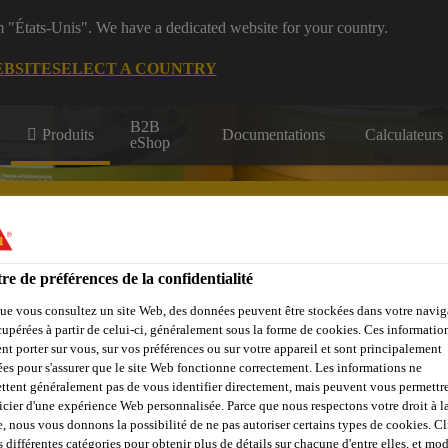
m "États-Unis". We have a dedicated website for your country.
EBSITE
SELECT A COUNTRY
B2B
Produits
Documentations
Calculateurs
eShop
re de préférences de la confidentialité
ue vous consultez un site Web, des données peuvent être stockées dans votre navig
çades, Parois &
Collage &
Renf
Sols
Béton
cupérées à partir de celui-ci, généralement sous la forme de cookies. Ces informatio
Balcons
Jointoiement
St
nt porter sur vous, sur vos préférences ou sur votre appareil et sont principalement
sées pour s'assurer que le site Web fonctionne correctement. Les informations ne
ttent généralement pas de vous identifier directement, mais peuvent vous permettr
icier d'une expérience Web personnalisée. Parce que nous respectons votre droit à la
e, nous vous donnons la possibilité de ne pas autoriser certains types de cookies. C
s différentes catégories pour obtenir plus de détails sur chacune d'entre elles, et mod