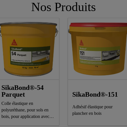
Nos Produits
SikaBond®-54
SikaBond®-151
Parquet
Colle élastique en
Adhésif élastique pour
polyuréthane, pour sols en
plancher en bois
bois, pour application avec
spatule