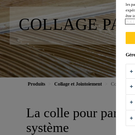
les p
expér
être 
COLLAGE PA
POLI
Gére
Produits
Collage et Jointoiement
Collage Par
La colle pour parqu
système