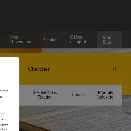
Nos
Offres
Mon
Contact
Revendeurs
d'emploi
Sika
ateur
orcement
Scellement &
Produits
Toitures
ns
ructurel
Fixation
Industrie
e de
 vie
liquez
ifier