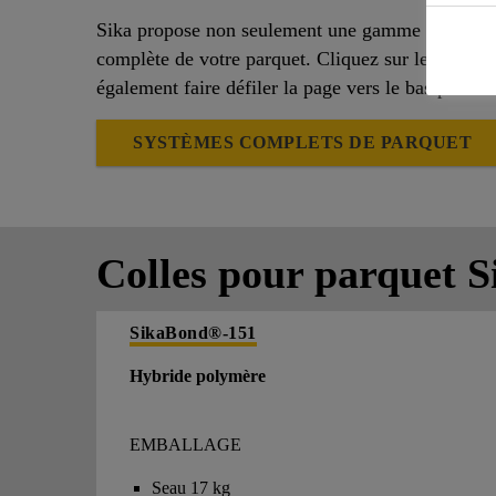
Sika propose non seulement une gamme de colles p
complète de votre parquet. Cliquez sur le bouton
également faire défiler la page vers le bas pour s
SYSTÈMES COMPLETS DE PARQUET
Colles pour parquet S
SikaBond®-151
Hybride polymère
EMBALLAGE
Seau 17 kg