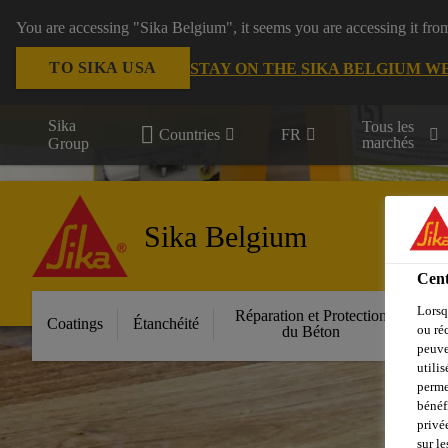
You are accessing "Sika Belgium", it seems you are accessing it fro
TO SIKA USA
STAY ON THE SIKA BELGIUM W
Sika
Tous les
Countries
FR
marchés
Group
Sika Belgium
Cent
Lorsq
Réparation et Protection
Fa
Coatings
Étanchéité
ou ré
du Béton
peuve
utili
perme
bénéf
privé
sur le