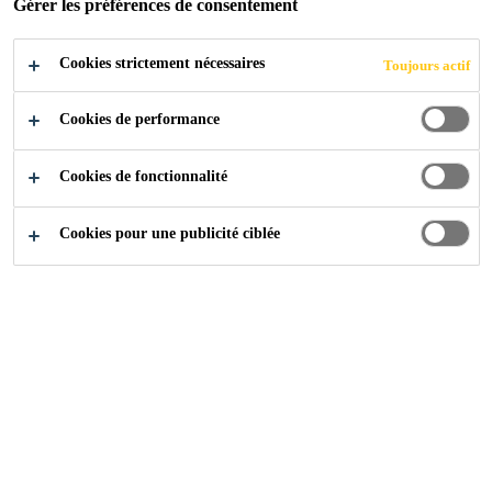
Gérer les préférences de consentement
Cookies strictement nécessaires
Toujours actif
Produits
...
Colle de Contact et Revêtements PU
Cookies de performance
Cookies de fonctionnalité
Consultez
Cookies pour une publicité ciblée
Qui sommes nous
Nos Produits
Solutions pour la Construction
Solutions pour l'Industrie
Disponible via Revendeur