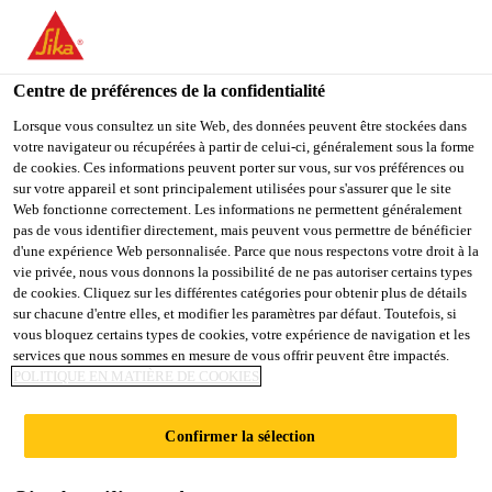
You are accessing "Sika Belgium", it seems you are accessing it
from "États-Unis". We have a dedicated website for your country.
Centre de préférences de la confidentialité
TO
STAY ON THE SIKA
SELECT A
SIKA
Lorsque vous consultez un site Web, des données peuvent être stockées dans
BELGIUM WEBSITE
COUNTRY
votre navigateur ou récupérées à partir de celui-ci, généralement sous la forme
USA
de cookies. Ces informations peuvent porter sur vous, sur vos préférences ou
sur votre appareil et sont principalement utilisées pour s'assurer que le site
Web fonctionne correctement. Les informations ne permettent généralement
Sika Belgium
pas de vous identifier directement, mais peuvent vous permettre de bénéficier
d'une expérience Web personnalisée. Parce que nous respectons votre droit à la
vie privée, nous vous donnons la possibilité de ne pas autoriser certains types
de cookies. Cliquez sur les différentes catégories pour obtenir plus de détails
sur chacune d'entre elles, et modifier les paramètres par défaut. Toutefois, si
COLLE DE
vous bloquez certains types de cookies, votre expérience de navigation et les
services que nous sommes en mesure de vous offrir peuvent être impactés.
POLITIQUE EN MATIÈRE DE COOKIES
CONTACT ET
Confirmer la sélection
REVÊTEMENTS PU