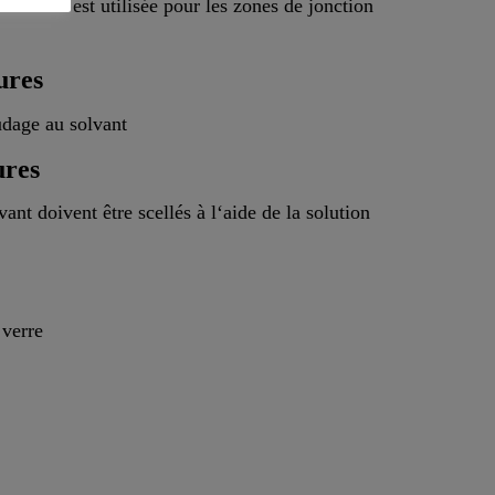
lan® SG est utilisée pour les zones de jonction
ures
udage au solvant
ures
vant doivent être scellés à l‘aide de la solution
 verre