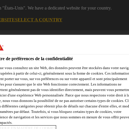
m "États-Unis". We have a dedicated website for your country.
EBSITE
SELECT A COUNTRY
B2B
Produits
Documentations
Calculateurs
eShop
re de préférences de la confidentialité
ue vous consultez un site Web, des données peuvent être stockées dans votre navig
cupérées à partir de celui-ci, généralement sous la forme de cookies. Ces informatio
nt porter sur vous, sur vos préférences ou sur votre appareil et sont principalement
sées pour s'assurer que le site Web fonctionne correctement. Les informations ne
ttent généralement pas de vous identifier directement, mais peuvent vous permettr
çades, Parois &
Collage &
Renf
Sols
Béton
Balcons
Jointoiement
St
icier d'une expérience Web personnalisée. Parce que nous respectons votre droit à la
e, nous vous donnons la possibilité de ne pas autoriser certains types de cookies. C
s différentes catégories pour obtenir plus de détails sur chacune d'entre elles, et mod
aramètres par défaut. Toutefois, si vous bloquez certains types de cookies, votre
ience de navigation et les services que nous sommes en mesure de vous offrir peuv
impactés.
TIQUE EN MATIÈRE DE COOKIES