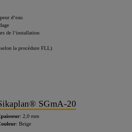
apeur d‘eau
udage
rs de l‘installation
e selon la procédure FLL)
Sikaplan® SGmA-20
paisseur
: 2,0 mm
ouleur
: Beige