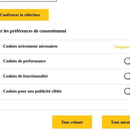
Confirmer la sélection
SGMA
r les préférences de consentement
Cookies strictement nécessaires
Toujours 
Cookies de performance
Cookies de fonctionnalité
Cookies pour une publicité ciblée
Mise en oeuvre/Appl
En pose libre pour les toiture
Tout refuser
Tout autor
de gravier. La membrane doit