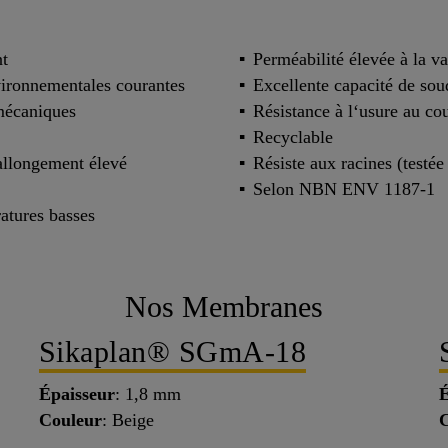
nt
Perméabilité élevée à la v
nvironnementales courantes
Excellente capacité de so
mécaniques
Résistance à l‘usure au cou
Recyclable
 allongement élevé
Résiste aux racines (testé
Selon NBN ENV 1187-1
ratures basses
Nos Membranes
Sikaplan® SGmA-18
Épaisseur
: 1,8 mm
É
Couleur
: Beige
C