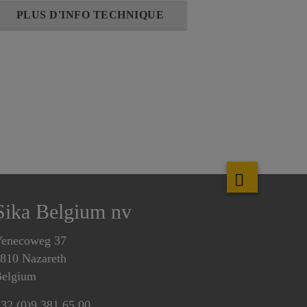
PLUS D'INFO TECHNIQUE
Sika Belgium nv
enecoweg 37
810 Nazareth
elgium
32 (0)9 381 65 00