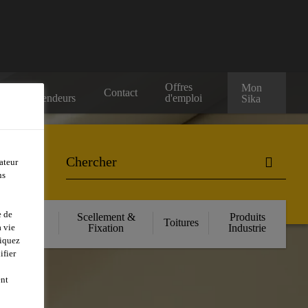
Nos
Offres
Mon
Contact
Revendeurs
d'emploi
Sika
ateur
ns
e de
orcement
Scellement &
Produits
Toitures
ructurel
Fixation
Industrie
 vie
liquez
ifier
ent