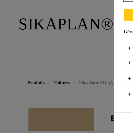
SIKAPLAN® 
Gére
Produits
Toitures
Sikaplan® SGmA