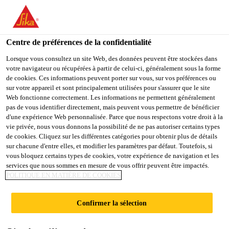
You are accessing "Sika Belgium", it seems you are accessing it
from "États-Unis". We have a dedicated website for your country.
Centre de préférences de la confidentialité
TO
STAY ON THE SIKA
SELECT A
SIKA
Lorsque vous consultez un site Web, des données peuvent être stockées dans
BELGIUM WEBSITE
COUNTRY
votre navigateur ou récupérées à partir de celui-ci, généralement sous la forme
USA
de cookies. Ces informations peuvent porter sur vous, sur vos préférences ou
sur votre appareil et sont principalement utilisées pour s'assurer que le site
Web fonctionne correctement. Les informations ne permettent généralement
Sika Belgium
pas de vous identifier directement, mais peuvent vous permettre de bénéficier
d'une expérience Web personnalisée. Parce que nous respectons votre droit à la
vie privée, nous vous donnons la possibilité de ne pas autoriser certains types
de cookies. Cliquez sur les différentes catégories pour obtenir plus de détails
sur chacune d'entre elles, et modifier les paramètres par défaut. Toutefois, si
vous bloquez certains types de cookies, votre expérience de navigation et les
services que nous sommes en mesure de vous offrir peuvent être impactés.
SIKAFLEX®
POLITIQUE EN MATIÈRE DE COOKIES
Confirmer la sélection