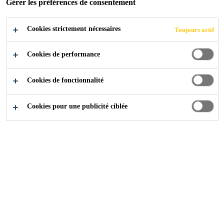
Gérer les préférences de consentement
Cookies strictement nécessaires
Produits
Collage et Jointoiement
Sikaflex®
Toujours actif
Cookies de performance
Sur cette page, vous trouverez tous
Cookies de fonctionnalité
les produits de construction
appartenant à la famille Sikaflex®.
Cookies pour une publicité ciblée