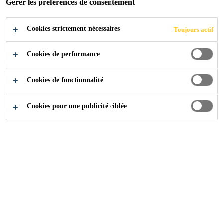
Gérer les préférences de consentement
Cookies strictement nécessaires
Toujours actif
Sur cette page, vous trouverez un aperçu des projets
Cookies de performance
réalisés par Sika Belgium. Découvrez les solutions et
l'expertise que nous avons fournies dans des études de cas
Cookies de fonctionnalité
allant des stades et des hôpitaux aux immeubles
d'habitation et aux écoles.
Cookies pour une publicité ciblée
APPLICATION
Charger...