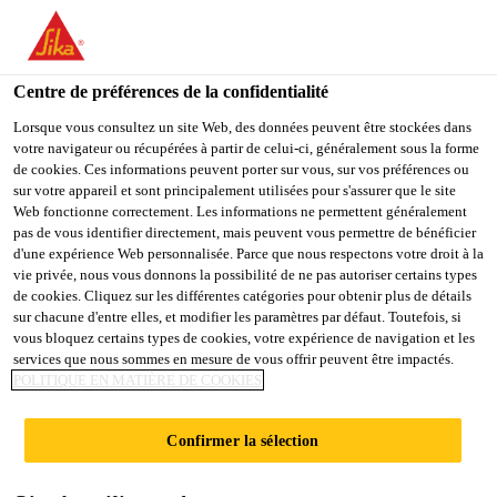
You are accessing "Sika Belgium", it seems you are accessing it
from "États-Unis". We have a dedicated website for your country.
Centre de préférences de la confidentialité
TO
STAY ON THE SIKA
SELECT A
SIKA
Lorsque vous consultez un site Web, des données peuvent être stockées dans
BELGIUM WEBSITE
COUNTRY
votre navigateur ou récupérées à partir de celui-ci, généralement sous la forme
USA
de cookies. Ces informations peuvent porter sur vous, sur vos préférences ou
sur votre appareil et sont principalement utilisées pour s'assurer que le site
Web fonctionne correctement. Les informations ne permettent généralement
Sika Belgium
pas de vous identifier directement, mais peuvent vous permettre de bénéficier
d'une expérience Web personnalisée. Parce que nous respectons votre droit à la
vie privée, nous vous donnons la possibilité de ne pas autoriser certains types
de cookies. Cliquez sur les différentes catégories pour obtenir plus de détails
sur chacune d'entre elles, et modifier les paramètres par défaut. Toutefois, si
SIKA AT WORK
vous bloquez certains types de cookies, votre expérience de navigation et les
services que nous sommes en mesure de vous offrir peuvent être impactés.
POLITIQUE EN MATIÈRE DE COOKIES
Confirmer la sélection