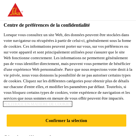
You are accessing "Sika Belgium", it seems you are accessing it
from "États-Unis". We have a dedicated website for your country.
Centre de préférences de la confidentialité
TO
STAY ON THE SIKA
SELECT A
SIKA
Lorsque vous consultez un site Web, des données peuvent être stockées dans
BELGIUM WEBSITE
COUNTRY
votre navigateur ou récupérées à partir de celui-ci, généralement sous la forme
USA
de cookies. Ces informations peuvent porter sur vous, sur vos préférences ou
sur votre appareil et sont principalement utilisées pour s'assurer que le site
Web fonctionne correctement. Les informations ne permettent généralement
Sika Belgium
pas de vous identifier directement, mais peuvent vous permettre de bénéficier
d'une expérience Web personnalisée. Parce que nous respectons votre droit à la
vie privée, nous vous donnons la possibilité de ne pas autoriser certains types
de cookies. Cliquez sur les différentes catégories pour obtenir plus de détails
sur chacune d'entre elles, et modifier les paramètres par défaut. Toutefois, si
vous bloquez certains types de cookies, votre expérience de navigation et les
services que nous sommes en mesure de vous offrir peuvent être impactés.
PROTECTION
POLITIQUE EN MATIÈRE DE COOKIES
PASSIVE
Confirmer la sélection
D'INCENDIE