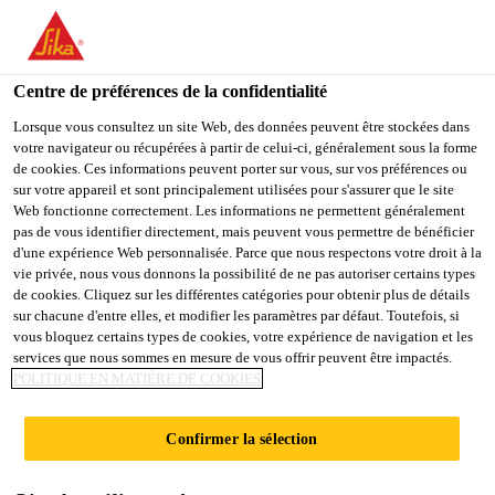
You are accessing "Sika Belgium", it seems you are accessing it
from "États-Unis". We have a dedicated website for your country.
Centre de préférences de la confidentialité
TO
STAY ON THE SIKA
SELECT A
SIKA
Lorsque vous consultez un site Web, des données peuvent être stockées dans
BELGIUM WEBSITE
COUNTRY
votre navigateur ou récupérées à partir de celui-ci, généralement sous la forme
USA
de cookies. Ces informations peuvent porter sur vous, sur vos préférences ou
sur votre appareil et sont principalement utilisées pour s'assurer que le site
Web fonctionne correctement. Les informations ne permettent généralement
Sika Belgium
pas de vous identifier directement, mais peuvent vous permettre de bénéficier
d'une expérience Web personnalisée. Parce que nous respectons votre droit à la
vie privée, nous vous donnons la possibilité de ne pas autoriser certains types
de cookies. Cliquez sur les différentes catégories pour obtenir plus de détails
sur chacune d'entre elles, et modifier les paramètres par défaut. Toutefois, si
INDICATIF DE
vous bloquez certains types de cookies, votre expérience de navigation et les
services que nous sommes en mesure de vous offrir peuvent être impactés.
POLITIQUE EN MATIÈRE DE COOKIES
PRODUITS
Confirmer la sélection
RÉSISTANTS AU