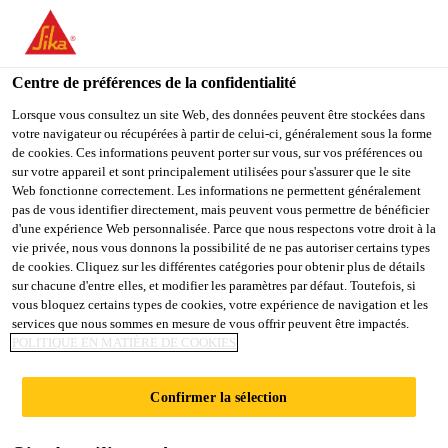
You are accessing "Sika Belgium", it seems you are accessing it
from "États-Unis". We have a dedicated website for your country.
Centre de préférences de la confidentialité
TO
STAY ON THE SIKA
SELECT A
SIKA
Lorsque vous consultez un site Web, des données peuvent être stockées dans
BELGIUM WEBSITE
COUNTRY
votre navigateur ou récupérées à partir de celui-ci, généralement sous la forme
USA
de cookies. Ces informations peuvent porter sur vous, sur vos préférences ou
sur votre appareil et sont principalement utilisées pour s'assurer que le site
Web fonctionne correctement. Les informations ne permettent généralement
Sika Belgium
pas de vous identifier directement, mais peuvent vous permettre de bénéficier
d'une expérience Web personnalisée. Parce que nous respectons votre droit à la
vie privée, nous vous donnons la possibilité de ne pas autoriser certains types
de cookies. Cliquez sur les différentes catégories pour obtenir plus de détails
sur chacune d'entre elles, et modifier les paramètres par défaut. Toutefois, si
INDICATIF
vous bloquez certains types de cookies, votre expérience de navigation et les
services que nous sommes en mesure de vous offrir peuvent être impactés.
POLITIQUE EN MATIÈRE DE COOKIES
D’ÉTANCHÉITÉ,
Confirmer la sélection
EXTÉRIEUR DE