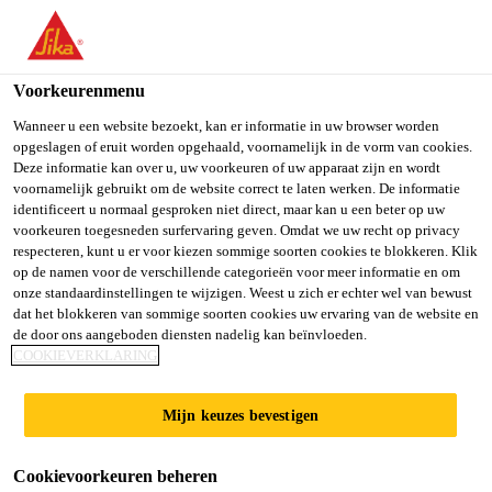
You are accessing "Sika Belgium", it seems you are accessing it
from "Verenigde Staten". We have a dedicated website for your
country.
Voorkeurenmenu
TO SIKA
STAY ON SIKA
SELECT A
Wanneer u een website bezoekt, kan er informatie in uw browser worden
opgeslagen of eruit worden opgehaald, voornamelijk in de vorm van cookies.
USA
BELGIUM
COUNTRY
Deze informatie kan over u, uw voorkeuren of uw apparaat zijn en wordt
voornamelijk gebruikt om de website correct te laten werken. De informatie
identificeert u normaal gesproken niet direct, maar kan u een beter op uw
Sika Belgium
voorkeuren toegesneden surfervaring geven. Omdat we uw recht op privacy
respecteren, kunt u er voor kiezen sommige soorten cookies te blokkeren. Klik
op de namen voor de verschillende categorieën voor meer informatie en om
onze standaardinstellingen te wijzigen. Weest u zich er echter wel van bewust
dat het blokkeren van sommige soorten cookies uw ervaring van de website en
WATERDICHTINGS
de door ons aangeboden diensten nadelig kan beïnvloeden.
COOKIEVERKLARING
WIJZER BUITEN
Mijn keuzes bevestigen
Cookievoorkeuren beheren