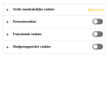
Strikt noodzakelijke cookies
Altijd actief
Prestatiecookies
Producten
...
Lineaire voegdichtingen
Functionele cookies
Doelgroepgerichte cookies
Lineaire voegdichtingen
zijn passieve
brandbeveiligingssystemendie zijn ontworpen om de
vereiste brandwerendheid van een gebouw te behouden
doorheen een element en, wanneer toepasselijk, een
bepaalde graad van beweging toe te staan. Lineaire
voegdichtingen kunnen gevonden worden in muren,
vloeren en dichtingen tussen muur en plafond of muur en
vloer.