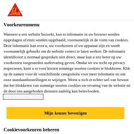
You are accessing "Sika Belgium", it seems you are accessing it
from "Verenigde Staten". We have a dedicated website for your
country.
Voorkeurenmenu
TO SIKA
STAY ON SIKA
SELECT A
Wanneer u een website bezoekt, kan er informatie in uw browser worden
opgeslagen of eruit worden opgehaald, voornamelijk in de vorm van cookies.
USA
BELGIUM
COUNTRY
Deze informatie kan over u, uw voorkeuren of uw apparaat zijn en wordt
voornamelijk gebruikt om de website correct te laten werken. De informatie
identificeert u normaal gesproken niet direct, maar kan u een beter op uw
Sika Belgium
voorkeuren toegesneden surfervaring geven. Omdat we uw recht op privacy
respecteren, kunt u er voor kiezen sommige soorten cookies te blokkeren. Klik
op de namen voor de verschillende categorieën voor meer informatie en om
onze standaardinstellingen te wijzigen. Weest u zich er echter wel van bewust
dat het blokkeren van sommige soorten cookies uw ervaring van de website en
de door ons aangeboden diensten nadelig kan beïnvloeden.
LINEAIRE
COOKIEVERKLARING
VOEGDICHTING
Mijn keuzes bevestigen
EN
Cookievoorkeuren beheren