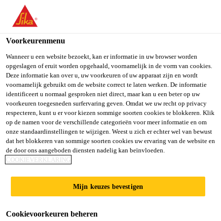
You are accessing "Sika Belgium", it seems you are accessing it
from "Verenigde Staten". We have a dedicated website for your
country.
Voorkeurenmenu
TO SIKA
STAY ON SIKA
SELECT A
Wanneer u een website bezoekt, kan er informatie in uw browser worden
opgeslagen of eruit worden opgehaald, voornamelijk in de vorm van cookies.
USA
BELGIUM
COUNTRY
Deze informatie kan over u, uw voorkeuren of uw apparaat zijn en wordt
voornamelijk gebruikt om de website correct te laten werken. De informatie
identificeert u normaal gesproken niet direct, maar kan u een beter op uw
Sika Belgium
voorkeuren toegesneden surfervaring geven. Omdat we uw recht op privacy
respecteren, kunt u er voor kiezen sommige soorten cookies te blokkeren. Klik
op de namen voor de verschillende categorieën voor meer informatie en om
onze standaardinstellingen te wijzigen. Weest u zich er echter wel van bewust
dat het blokkeren van sommige soorten cookies uw ervaring van de website en
de door ons aangeboden diensten nadelig kan beïnvloeden.
WATERDICHT
COOKIEVERKLARING
BETON
Mijn keuzes bevestigen
Cookievoorkeuren beheren