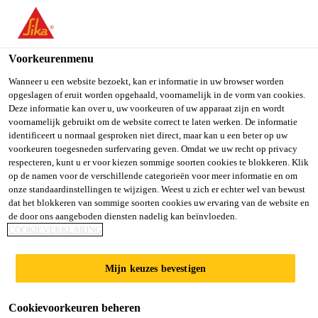
You are accessing "Sika Belgium", it seems you are accessing it
from "Verenigde Staten". We have a dedicated website for your
country.
Voorkeurenmenu
TO SIKA
STAY ON SIKA
SELECT A
Wanneer u een website bezoekt, kan er informatie in uw browser worden
opgeslagen of eruit worden opgehaald, voornamelijk in de vorm van cookies.
USA
BELGIUM
COUNTRY
Deze informatie kan over u, uw voorkeuren of uw apparaat zijn en wordt
voornamelijk gebruikt om de website correct te laten werken. De informatie
identificeert u normaal gesproken niet direct, maar kan u een beter op uw
Sika Belgium
voorkeuren toegesneden surfervaring geven. Omdat we uw recht op privacy
respecteren, kunt u er voor kiezen sommige soorten cookies te blokkeren. Klik
op de namen voor de verschillende categorieën voor meer informatie en om
onze standaardinstellingen te wijzigen. Weest u zich er echter wel van bewust
dat het blokkeren van sommige soorten cookies uw ervaring van de website en
de door ons aangeboden diensten nadelig kan beïnvloeden.
BETONHER­
COOKIEVERKLARING
STELLING & -
Mijn keuzes bevestigen
BESCHER­MING
Cookievoorkeuren beheren