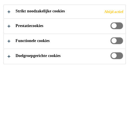
Strikt noodzakelijke cookies
Altijd actief
Prestatiecookies
Bouw
Betonherstelling & -bescherming
Functionele cookies
Doelgroepgerichte cookies
Gezien de enorme hoeveelheid
betonnen structuren die ons
dagelijks omringen, is het
gemakkelijk om beton als
vanzelfsprekend te beschouwen en
hoe het ons in staat stelt om het
leven te leiden dat we in onze
evoluerende stadslandschappen