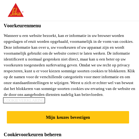
You are accessing "Sika Belgium", it seems you are accessing it
from "Verenigde Staten". We have a dedicated website for your
country.
Voorkeurenmenu
TO SIKA
STAY ON SIKA
SELECT A
Wanneer u een website bezoekt, kan er informatie in uw browser worden
opgeslagen of eruit worden opgehaald, voornamelijk in de vorm van cookies.
USA
BELGIUM
COUNTRY
Deze informatie kan over u, uw voorkeuren of uw apparaat zijn en wordt
voornamelijk gebruikt om de website correct te laten werken. De informatie
identificeert u normaal gesproken niet direct, maar kan u een beter op uw
Sika Belgium
voorkeuren toegesneden surfervaring geven. Omdat we uw recht op privacy
respecteren, kunt u er voor kiezen sommige soorten cookies te blokkeren. Klik
op de namen voor de verschillende categorieën voor meer informatie en om
onze standaardinstellingen te wijzigen. Weest u zich er echter wel van bewust
dat het blokkeren van sommige soorten cookies uw ervaring van de website en
WATERDICHTINGS
de door ons aangeboden diensten nadelig kan beïnvloeden.
COOKIEVERKLARING
WIJZER BINNEN
Mijn keuzes bevestigen
Cookievoorkeuren beheren