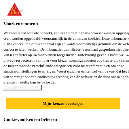
You are accessing "Sika Belgium", it seems you are accessing it fro
"Verenigde Staten". We have a dedicated website for your country.
Voorkeurenmenu
TO SIKA
STAY ON SIKA
SELECT
USA
BELGIUM
COUNT
Wanneer u een website bezoekt, kan er informatie in uw browser worden opgesla
eruit worden opgehaald, voornamelijk in de vorm van cookies. Deze informatie 
u, uw voorkeuren of uw apparaat zijn en wordt voornamelijk gebruikt om de web
correct te laten werken. De informatie identificeert u normaal gesproken niet dire
Sika Belgium
kan u een beter op uw voorkeuren toegesneden surfervaring geven. Omdat we uw
privacy respecteren, kunt u er voor kiezen sommige soorten cookies te blokkeren
de namen voor de verschillende categorieën voor meer informatie en om onze
standaardinstellingen te wijzigen. Weest u zich er echter wel van bewust dat het
van sommige soorten cookies uw ervaring van de website en de door ons aange
diensten nadelig kan beïnvloeden.
BOUWEN
COOKIEVERKLARING
Mijn keuzes bevestigen
Cookievoorkeuren beheren