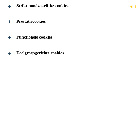
Strikt noodzakelijke cookies
Alti
Hoe kunnen wij u
Prestatiecookies
helpen?
Functionele cookies
Doelgroepgerichte cookies
Onze Verdelers
Downloadc
Bouw
Bouwen