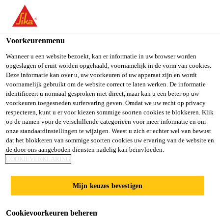
You are accessing "Sika Belgium", it seems you are accessing it
from "Verenigde Staten". We have a dedicated website for your
country.
Voorkeurenmenu
TO SIKA
STAY ON SIKA
SELECT A
Wanneer u een website bezoekt, kan er informatie in uw browser worden
opgeslagen of eruit worden opgehaald, voornamelijk in de vorm van cookies.
USA
BELGIUM
COUNTRY
Deze informatie kan over u, uw voorkeuren of uw apparaat zijn en wordt
voornamelijk gebruikt om de website correct te laten werken. De informatie
identificeert u normaal gesproken niet direct, maar kan u een beter op uw
Sika Belgium
voorkeuren toegesneden surfervaring geven. Omdat we uw recht op privacy
respecteren, kunt u er voor kiezen sommige soorten cookies te blokkeren. Klik
op de namen voor de verschillende categorieën voor meer informatie en om
onze standaardinstellingen te wijzigen. Weest u zich er echter wel van bewust
dat het blokkeren van sommige soorten cookies uw ervaring van de website en
de door ons aangeboden diensten nadelig kan beïnvloeden.
BETEGE­
COOKIEVERKLARING
LINGSSYSTE­
Mijn keuzes bevestigen
MEN MET
Cookievoorkeuren beheren