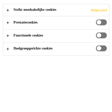
Strikt noodzakelijke cookies
Altijd actief
Prestatiecookies
Distributie Producten
Passieve Brandbeveiliging
Functionele cookies
Doelgroepgerichte cookies
Brandbeveiliging is een steeds
belangrijker onderdeel van de
hedendaagse bouwindustrie,
grotendeels als gevolg van de
verstedelijking. Hoe dichter
bebouwd de omgeving is waarin we
leven, hoe groter het risico dat een
levensbedreigende brand zich snel