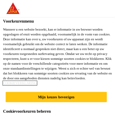
You are accessing "Sika Belgium", it seems you are accessing it
from "Verenigde Staten". We have a dedicated website for your
country.
Voorkeurenmenu
TO SIKA
STAY ON SIKA
SELECT A
Wanneer u een website bezoekt, kan er informatie in uw browser worden
opgeslagen of eruit worden opgehaald, voornamelijk in de vorm van cookies.
USA
BELGIUM
COUNTRY
Deze informatie kan over u, uw voorkeuren of uw apparaat zijn en wordt
voornamelijk gebruikt om de website correct te laten werken. De informatie
identificeert u normaal gesproken niet direct, maar kan u een beter op uw
Sika Belgium
voorkeuren toegesneden surfervaring geven. Omdat we uw recht op privacy
respecteren, kunt u er voor kiezen sommige soorten cookies te blokkeren. Klik
op de namen voor de verschillende categorieën voor meer informatie en om
onze standaardinstellingen te wijzigen. Weest u zich er echter wel van bewust
dat het blokkeren van sommige soorten cookies uw ervaring van de website en
de door ons aangeboden diensten nadelig kan beïnvloeden.
PASSIEVE
COOKIEVERKLARING
BRAND­
Mijn keuzes bevestigen
BEVEILIGING
Cookievoorkeuren beheren