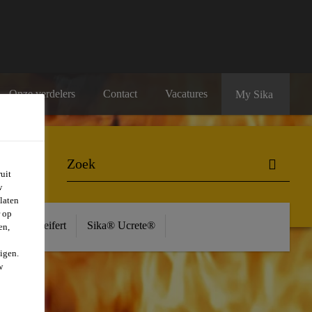
Onze verdelers
Contact
Vacatures
My Sika
uit
w
laten
r op
ière
Seifert
Sika® Ucrete®
en,
igen.
w