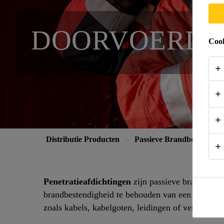
DOORVOERDI
Cook
Distributie Producten
Passieve Brandbeveiliging
Penetratieafdichtingen
zijn passieve brandbeve
brandbestendigheid te behouden van een gebouwe
zoals kabels, kabelgoten, leidingen of ventilatie