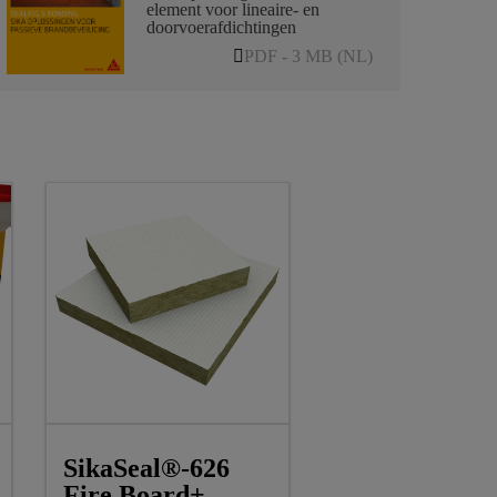
element voor lineaire- en
doorvoerafdichtingen
PDF - 3 MB (NL)
SikaSeal®-626
Fire Board+