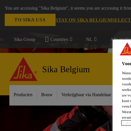
You are accessing "Sika Belgium", it seems you are accessing it fro
TO SIKA USA
STAY ON SIKA BELGIUM
SELECT
Sika Group
Countries
NL
Alle markt
Voo
Sika Belgium
Wanne
worde
voork
werke
Producten
Bouw
Verkrijgbaar via Handelaar
Indust
uw vo
kunt 
versc
Weest
ervar
COO