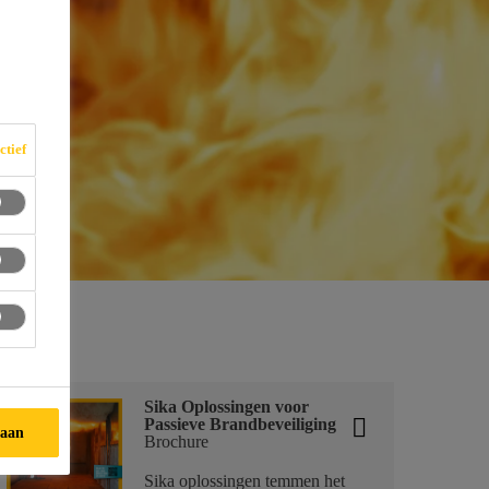
ctief
Sika Oplossingen voor
Passieve Brandbeveiliging
taan
Brochure
Sika oplossingen temmen het