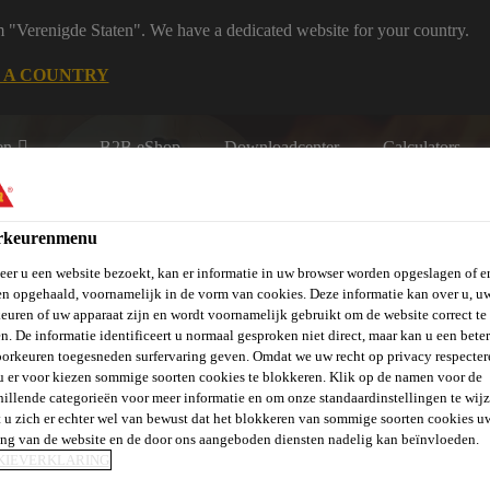
m "Verenigde Staten". We have a dedicated website for your country.
 A COUNTRY
en
B2B eShop
Downloadcenter
Calculators
rkeurenmenu
er u een website bezoekt, kan er informatie in uw browser worden opgeslagen of er
n opgehaald, voornamelijk in de vorm van cookies. Deze informatie kan over u, u
euren of uw apparaat zijn en wordt voornamelijk gebruikt om de website correct te 
n. De informatie identificeert u normaal gesproken niet direct, maar kan u een bete
rie
Over Ons
Sika at Work
Knowledge Center
Carr
orkeuren toegesneden surfervaring geven. Omdat we uw recht op privacy respecter
u er voor kiezen sommige soorten cookies te blokkeren. Klik op de namen voor de
hillende categorieën voor meer informatie en om onze standaardinstellingen te wijz
 u zich er echter wel van bewust dat het blokkeren van sommige soorten cookies u
ing van de website en de door ons aangeboden diensten nadelig kan beïnvloeden.
KIEVERKLARING