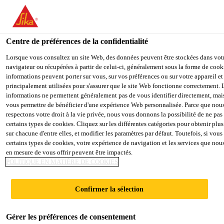
You are accessing "Sika Belgium", it seems you are accessing it fro
"États-Unis". We have a dedicated website for your country.
Centre de préférences de la confidentialité
TO SIKA
STAY ON THE SIKA
SELE
USA
BELGIUM WEBSITE
COUN
Lorsque vous consultez un site Web, des données peuvent être stockées dans vot
navigateur ou récupérées à partir de celui-ci, généralement sous la forme de cook
informations peuvent porter sur vous, sur vos préférences ou sur votre appareil et
principalement utilisées pour s'assurer que le site Web fonctionne correctement. 
Sika Belgium
informations ne permettent généralement pas de vous identifier directement, ma
vous permettre de bénéficier d'une expérience Web personnalisée. Parce que nou
respectons votre droit à la vie privée, nous vous donnons la possibilité de ne pas 
certains types de cookies. Cliquez sur les différentes catégories pour obtenir plus
sur chacune d'entre elles, et modifier les paramètres par défaut. Toutefois, si vou
certains types de cookies, votre expérience de navigation et les services que no
RÉPARER
en mesure de vous offrir peuvent être impactés.
POLITIQUE EN MATIÈRE DE COOKIES
Confirmer la sélection
Gérer les préférences de consentement