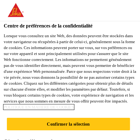
You are accessing "Sika Belgium", it seems you are accessing it
from "États-Unis". We have a dedicated website for your country.
Centre de préférences de la confidentialité
TO
STAY ON THE SIKA
SELECT A
SIKA
Lorsque vous consultez un site Web, des données peuvent être stockées dans
BELGIUM WEBSITE
COUNTRY
votre navigateur ou récupérées à partir de celui-ci, généralement sous la forme
USA
de cookies. Ces informations peuvent porter sur vous, sur vos préférences ou
sur votre appareil et sont principalement utilisées pour s'assurer que le site
Web fonctionne correctement. Les informations ne permettent généralement
Sika Belgium
pas de vous identifier directement, mais peuvent vous permettre de bénéficier
d'une expérience Web personnalisée. Parce que nous respectons votre droit à la
vie privée, nous vous donnons la possibilité de ne pas autoriser certains types
de cookies. Cliquez sur les différentes catégories pour obtenir plus de détails
sur chacune d'entre elles, et modifier les paramètres par défaut. Toutefois, si
SOLUTIONS POUR
vous bloquez certains types de cookies, votre expérience de navigation et les
services que nous sommes en mesure de vous offrir peuvent être impactés.
POLITIQUE EN MATIÈRE DE COOKIES
CHIMIE
Confirmer la sélection