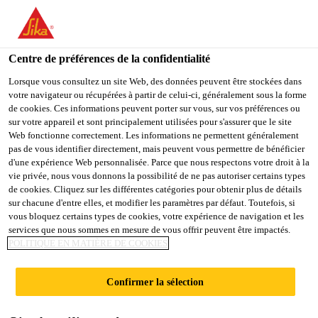
You are accessing "Sika Belgium", it seems you are accessing it
from "États-Unis". We have a dedicated website for your country.
Centre de préférences de la confidentialité
TO
STAY ON THE SIKA
SELECT A
SIKA
Lorsque vous consultez un site Web, des données peuvent être stockées dans
BELGIUM WEBSITE
COUNTRY
votre navigateur ou récupérées à partir de celui-ci, généralement sous la forme
USA
de cookies. Ces informations peuvent porter sur vous, sur vos préférences ou
sur votre appareil et sont principalement utilisées pour s'assurer que le site
Web fonctionne correctement. Les informations ne permettent généralement
Sika Belgium
pas de vous identifier directement, mais peuvent vous permettre de bénéficier
d'une expérience Web personnalisée. Parce que nous respectons votre droit à la
vie privée, nous vous donnons la possibilité de ne pas autoriser certains types
de cookies. Cliquez sur les différentes catégories pour obtenir plus de détails
sur chacune d'entre elles, et modifier les paramètres par défaut. Toutefois, si
vous bloquez certains types de cookies, votre expérience de navigation et les
services que nous sommes en mesure de vous offrir peuvent être impactés.
SIKA®
POLITIQUE EN MATIÈRE DE COOKIES
UCRETE® - LE
Confirmer la sélection
SOL LE PLUS