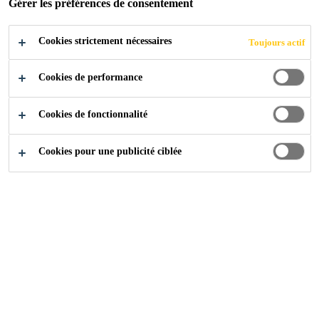
Gérer les préférences de consentement
RÉSISTANT AU
Cookies strictement nécessaires
Toujours actif
MONDE DEPUIS
Cookies de performance
1969
Cookies de fonctionnalité
Cookies pour une publicité ciblée
QUESTIONS SUR SIKA®
UCRETE®? CONTACTEZ-NOUS
Construction
...
Sika® Ucrete® - Le Sol le plus Résis